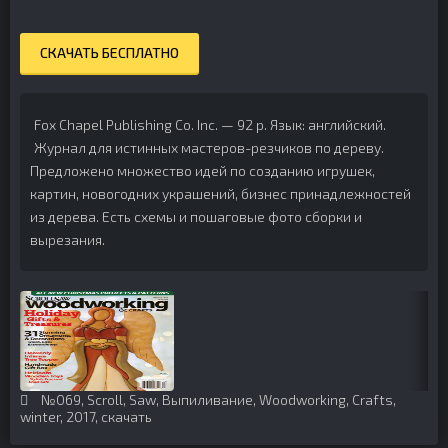
СКАЧАТЬ БЕСПЛАТНО
Fox Chapel Publishing Co. Inc. — 92 p.
Язык: английский.
Журнал для истинных мастеров-резчиков по дереву.
Предложено множество идей по созданию игрушек,
картин, новогодних украшений, бизнес принадлежностей
из дерева. Есть схемы и пошаговые фото сборки и
вырезания.
№069
,
Scroll
,
Saw
,
Выпиливание
,
Woodworking
,
Crafts
,
winter
,
2017
,
скачать