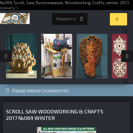
№069,
Scroll
,
Saw
,
Выпиливание
,
Woodworking
,
Crafts
,
winter
,
2017
,
скачать
">
Наше меню (нажмите)
SCROLL SAW WOODWORKING & CRAFTS
2017 №069 WINTER