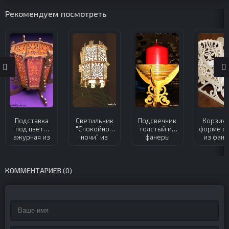
Рекомендуем посмотреть
Подставка
Светильник
Подсвечник
Корзинк
под цветы
"Спокойной
толстый из
форме с
ажурная из
ночи" из
фанеры
из фан
фанеры
фанеры
КОММЕНТАРИЕВ (0)