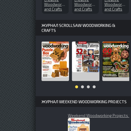
Woodworks
Woodworks
Woodworks
and Crafts
and Crafts
and Crafts
№138
№151 (2010-
№109
(2009-03)
10)
(2005-08)
ЖУРНАЛ SCROLLSAW WOODWORKING &
CRAFTS
ЖУРНАЛ WEEKEND WOODWORKING PROJECTS
Weekend Woodworking Projects 