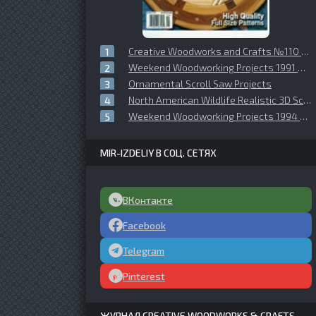
Creative Woodworks and Crafts №110 (2005-0)
Weekend Woodworking Projects 1991 №02 (20) March
Ornamental Scroll Saw Projects
North American Wildlife Realistic 3D Scrollsaw Art
Weekend Woodworking Projects 1994 №04 (40)
MIR-IZDELIY В СОЦ. СЕТЯХ
ВКонтакте
Facebook
Telegram
Pinterest
ЖУРНАЛ CREATIVE WOODWORKS & CRAFTS