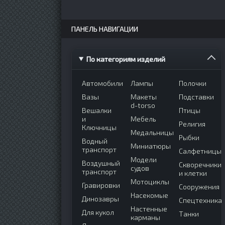
ПАНЕЛЬ НАВИГАЦИИ
По категориям изделий
Автомобили
Лампы
Полочки
Вазы
Макеты
Подставки
d-torso
Вешалки
Птицы
и
Мебель
Религия
Ключницы
Медальницы
Рыбки
Водный
Миниатюры
транспорт
Салфетницы
Модели
Воздушный
Скворечники
судов
транспорт
и клетки
Мотоциклы
Гравировки
Сооружения
Насекомые
Динозавры
Спецтехника
Настенные
Для кукол
Танки
карманы