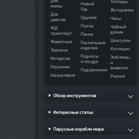
Для
Топперы
Новый
мамы
Год
Фоторамки
Для
Оружие
Часы
цветов
Пазлы
Чайный
ЖД
домик
транспорт
Панно
Шкатулки
Животные
Пасхальные
изделия
Хэллоуин
Зеркала
Подносы
Эмблемы
Интарсия
и посуда
и
Корзинки
вывески
Подсвечники
Канцелярия
Разное
Обзор инструментов
Интересные статьи
Парусные корабли мира