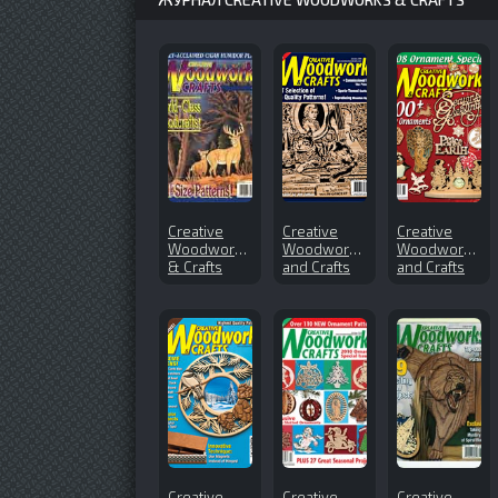
Creative
Creative
Creative
Woodworks
Woodworks
Woodworks
& Crafts
and Crafts
and Crafts
№46 (1997-
№129
№135
04)
(2008-01)
(2008-10)
Creative
Creative
Creative