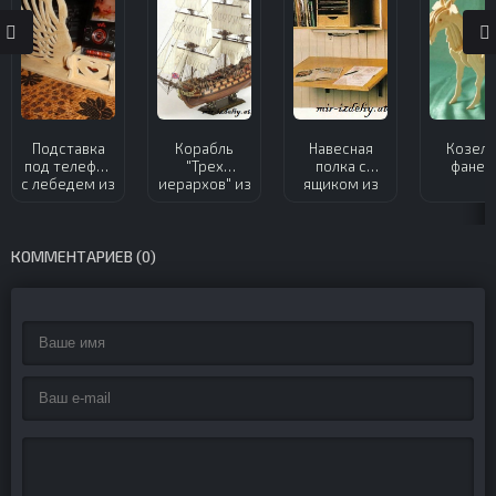
Подставка
Корабль
Навесная
Козел 
под телефон
"Трех
полка с
фанер
с лебедем из
иерархов" из
ящиком из
фанеры
фанеры
фанеры
КОММЕНТАРИЕВ (0)