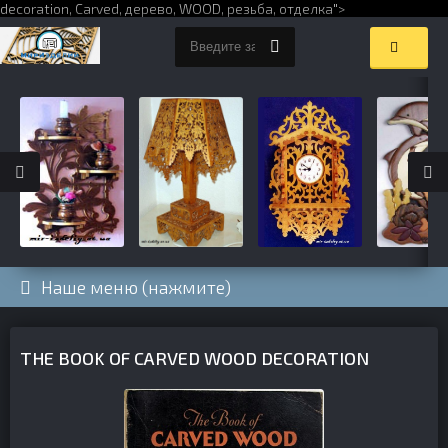
decoration,
Carved
,
дерево
,
WOOD
,
резьба
,
отделка
">
Наше меню (нажмите)
THE BOOK OF CARVED WOOD DECORATION