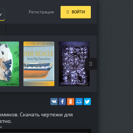
Регистрация
ВОЙТИ
ע
омиков. Скачать чертежи для
атно.
м