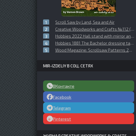
Scroll Saw by Land, Sea and Air
Creative Woodworks and Crafts №112 (2005-11)
Hobbies 2022 Hall stand with mirror and coat hooks
Hobbies 1881 The Bachelor dressing table
Wood Magazine: Scrollsaw Patterns 2005
MIR-IZDELIY В СОЦ. СЕТЯХ
ВКонтакте
Facebook
Telegram
Pinterest
ЖУРНАЛ CREATIVE WOODWORKS & CRAFTS