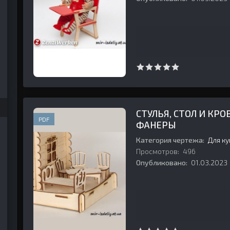
990 №01 (13)
989 №06 (12)
1990 №02 (14)
995 №01 (43)
1994 №04 (40)
СТУЛЬЯ, СТОЛ И КРО
PDF
ФАНЕРЫ
Категория чертежа:
Для к
Просмотров:
496
Опубликовано:
01.03.2023