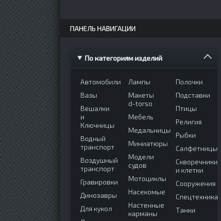
ПАНЕЛЬ НАВИГАЦИИ
По категориям изделий
Автомобили
Лампы
Полочки
Вазы
Макеты
Подставки
d-torso
Вешалки
Птицы
и
Мебель
Религия
Ключницы
Медальницы
Рыбки
Водный
Миниатюры
транспорт
Салфетницы
Модели
Воздушный
Скворечники
судов
транспорт
и клетки
Мотоциклы
Гравировки
Сооружения
Насекомые
Динозавры
Спецтехника
Настенные
Для кукол
Танки
карманы