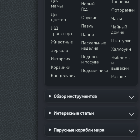
Для
Топперы
Новый
мамы
Год
Фоторамки
Для
Оружие
Часы
цветов
Пазлы
Чайный
ЖД
домик
транспорт
Панно
Шкатулки
Животные
Пасхальные
изделия
Хэллоуин
Зеркала
Подносы
Эмблемы
Интарсия
и посуда
и
Корзинки
вывески
Подсвечники
Канцелярия
Разное
Обзор инструментов
Интересные статьи
Парусные корабли мира