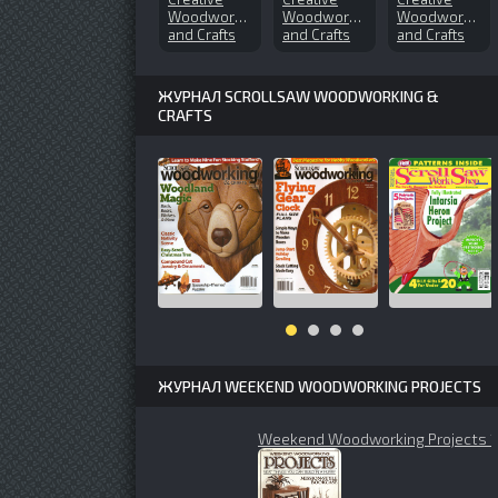
Woodworks
Woodworks
Woodworks
and Crafts
and Crafts
and Crafts
№160 (2011-
№118
№109
11)
(2006-09)
(2005-08)
ЖУРНАЛ SCROLLSAW WOODWORKING &
CRAFTS
ЖУРНАЛ WEEKEND WOODWORKING PROJECTS
Weekend Woodworking Projects 1