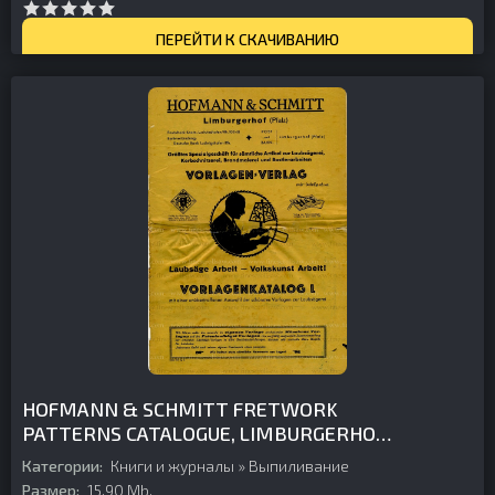
ПЕРЕЙТИ К СКАЧИВАНИЮ
HOFMANN & SCHMITT FRETWORK
PATTERNS CATALOGUE, LIMBURGERHOF,
GERMANY, C. 1938
Категории:
Книги и журналы
»
Выпиливание
Размер:
15.90 Mb.