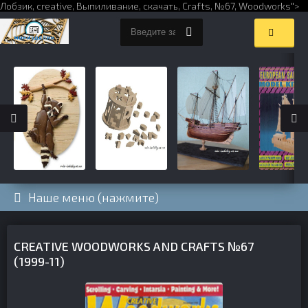
Лобзик,
creative
,
Выпиливание
,
скачать
,
Crafts
,
№67
,
Woodworks
">
Наше меню (нажмите)
CREATIVE WOODWORKS AND CRAFTS №67
(1999-11)