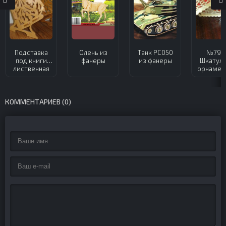
Подставка
Олень из
Танк РС050
№791 
под книги
фанеры
из фанеры
Шкатулк
лиственная
орнамен
из фанеры
сердца 
фанер
КОММЕНТАРИЕВ (0)