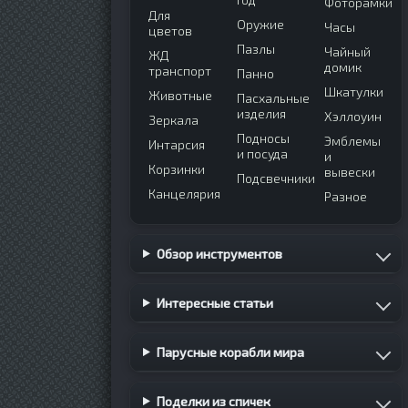
Фоторамки
Для
Оружие
Часы
цветов
Пазлы
Чайный
ЖД
домик
транспорт
Панно
Шкатулки
Животные
Пасхальные
изделия
Хэллоуин
Зеркала
Подносы
Эмблемы
Интарсия
и посуда
и
Корзинки
вывески
Подсвечники
Канцелярия
Разное
Обзор инструментов
Интересные статьи
Парусные корабли мира
Поделки из спичек