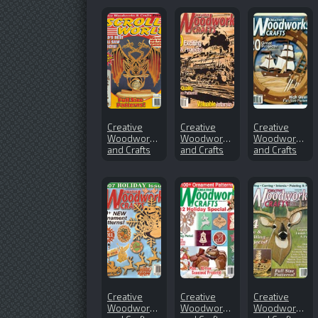
Creative
Creative
Creative
Woodworks
Woodworks
Woodworks
and Crafts
and Crafts
and Crafts
№50 (1998-
№114
№110 (2005-
winter)
(2006-03)
0)
Creative
Creative
Creative
Woodworks
Woodworks
Woodworks