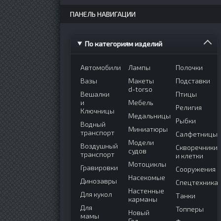
ПАНЕЛЬ НАВИГАЦИИ
По категориям изделий
Автомобили
Лампы
Полочки
Вазы
Макеты
Подставки
d-torso
Вешалки
Птицы
и
Мебель
Религия
Ключницы
Медальницы
Рыбки
Водный
Миниатюры
транспорт
Салфетницы
Модели
Воздушный
Скворечники
судов
транспорт
и клетки
Мотоциклы
Гравировки
Сооружения
Насекомые
Динозавры
Спецтехника
Настенные
Для кукол
Танки
карманы
Для
Топперы
Новый
мамы
Год