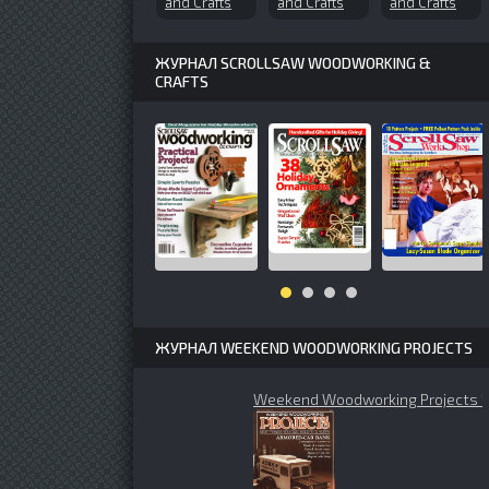
and Crafts
and Crafts
and Crafts
№125
№167 (2012-
№73 (2000-
(2007-
10)
10)
Holiday)
ЖУРНАЛ SCROLLSAW WOODWORKING &
CRAFTS
ЖУРНАЛ WEEKEND WOODWORKING PROJECTS
Weekend Woodworking Projects 