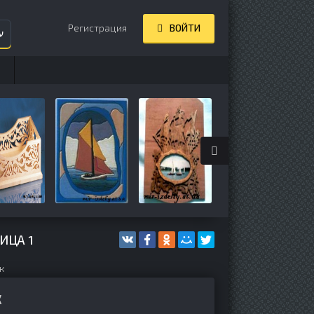
Регистрация
ВОЙТИ
ע
НИЦА
1
к
К