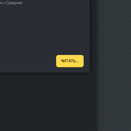
ек
»
Средние
ЧИТАТЬ…