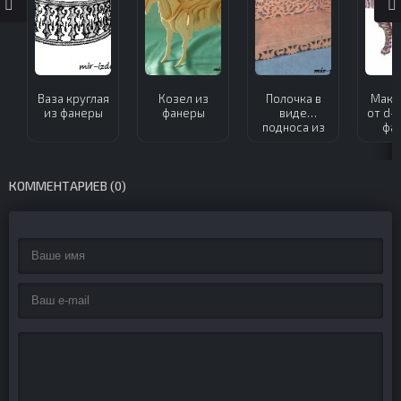
Ваза круглая
Козел из
Полочка в
Маке
из фанеры
фанеры
виде
от d-t
подноса из
фа
фанеры
КОММЕНТАРИЕВ (0)