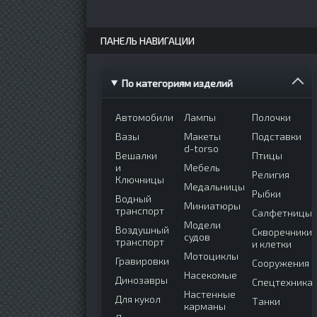
ПАНЕЛЬ НАВИГАЦИИ
По категориям изделий
Автомобили
Лампы
Полочки
Вазы
Макеты
Подставки
d-torso
Вешалки
Птицы
и
Мебель
Религия
Ключницы
Медальницы
Рыбки
Водный
Миниатюры
транспорт
Салфетницы
Модели
Воздушный
Скворечники
судов
транспорт
и клетки
Мотоциклы
Гравировки
Сооружения
Насекомые
Динозавры
Спецтехника
Настенные
Для кукол
Танки
карманы