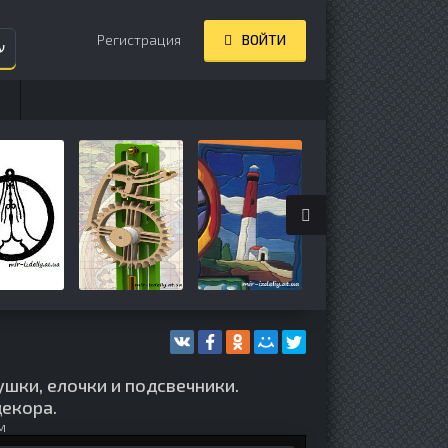
Регистрация
ВОЙТИ
ע
шки, елочки и подсвечники.
декора.
м