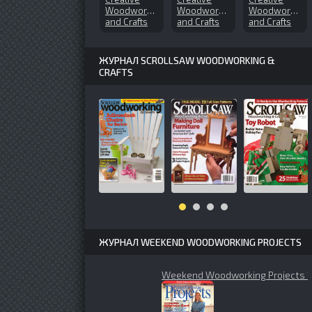
Woodworks
Woodworks
Woodworks
and Crafts
and Crafts
and Crafts
№151 (2010-
№50 (1998-
№104
10)
winter)
(2004-11)
ЖУРНАЛ SCROLLSAW WOODWORKING &
CRAFTS
ЖУРНАЛ WEEKEND WOODWORKING PROJECTS
Weekend Woodworking Projects 