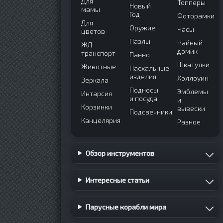
Для
Топперы
Новый
мамы
Год
Фоторамки
Для
Оружие
Часы
цветов
Пазлы
Чайный
ЖД
домик
транспорт
Панно
Шкатулки
Животные
Пасхальные
изделия
Хэллоуин
Зеркала
Подносы
Эмблемы
Интарсия
и посуда
и
Корзинки
вывески
Подсвечники
Канцелярия
Разное
Обзор инструментов
Интересные статьи
Парусные корабли мира