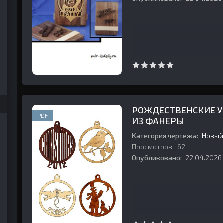
992 №01 (25) January
991 №04 (22) July
1990 №02 (14)
991 №02 (20) March
1988 №05 September
РОЖДЕСТВЕНСКИЕ У
PDF
ИЗ ФАНЕРЫ
Категория чертежа:
Новый
Просмотров:
62
Опубликовано:
22.04.2026