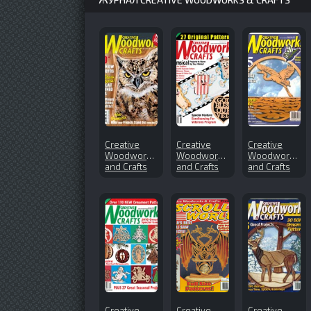
Creative
Creative
Creative
Woodworks
Woodworks
Woodworks
and Crafts
and Crafts
and Crafts
№169 (2012-
№154 (2011-
№128
12)
02)
(2007-09)
Creative
Creative
Creative