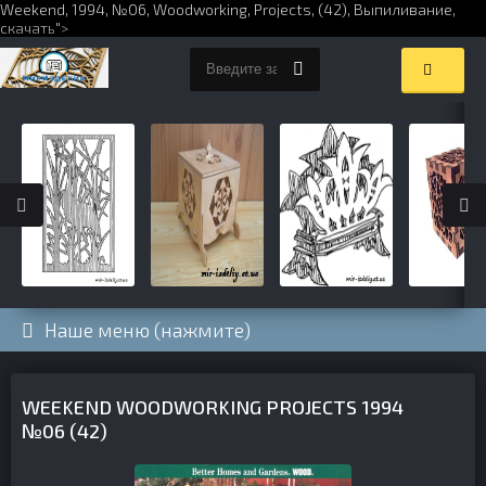
Weekend,
1994
,
№06
,
Woodworking
,
Projects
,
(42)
,
Выпиливание
,
скачать
">
Наше меню (нажмите)
WEEKEND WOODWORKING PROJECTS 1994
№06 (42)