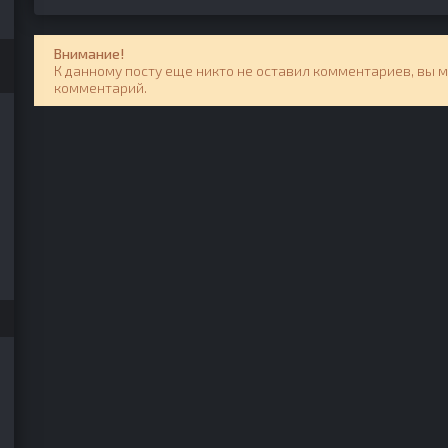
Внимание!
К данному посту еще никто не оставил комментариев, вы 
комментарий.
994 №05 (41)