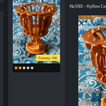
№590 - Кубок С
Мб.