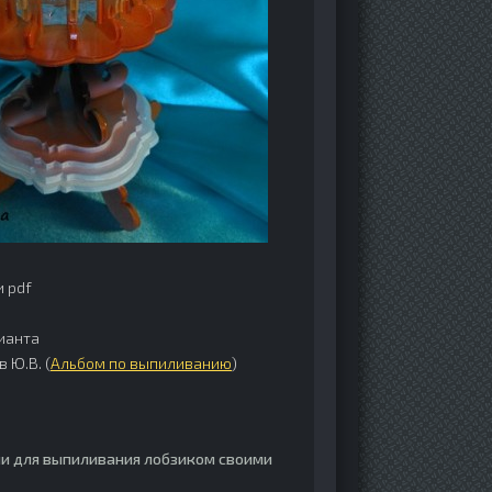
и pdf
ианта
 Ю.В. (
Альбом по выпиливанию
)
и для выпиливания лобзиком своими