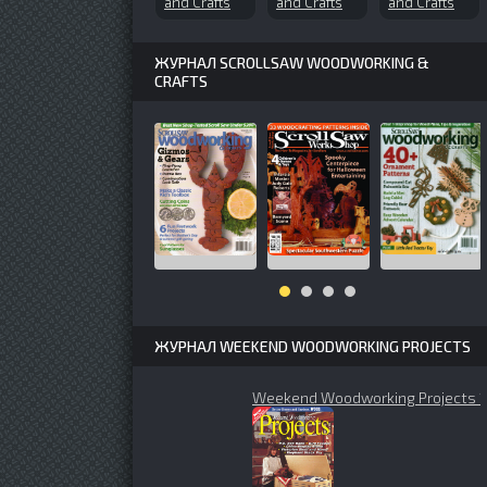
and Crafts
and Crafts
and Crafts
№62 (1999-
№90 (2003-
№88 (2002-
02)
03)
11)
ЖУРНАЛ SCROLLSAW WOODWORKING &
CRAFTS
ЖУРНАЛ WEEKEND WOODWORKING PROJECTS
Weekend Woodworking Projects 1