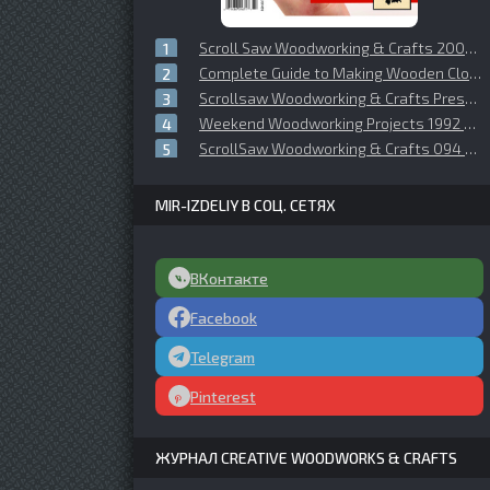
Scroll Saw Woodworking & Crafts 2007 №027 Summer
Complete Guide to Making Wooden Clocks, 3rd Edition: 37 Woodworking Projects for Traditional, Shaker & Contemporary Designs.
Scrollsaw Woodworking & Crafts Presents - Gizmos Gadgets
Weekend Woodworking Projects 1992 №03 (27)
ScrollSaw Woodworking & Crafts 094 Spring 2024
MIR-IZDELIY В СОЦ. СЕТЯХ
ВКонтакте
Facebook
Telegram
Pinterest
ЖУРНАЛ CREATIVE WOODWORKS & CRAFTS