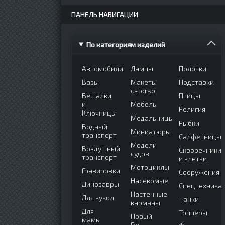
ПАНЕЛЬ НАВИГАЦИИ
По категориям изделий
Автомобили
Лампы
Полочки
Вазы
Макеты
Подставки
d-torso
Вешалки
Птицы
и
Мебель
Религия
Ключницы
Медальницы
Рыбки
Водный
Миниатюры
транспорт
Салфетницы
Модели
Воздушный
Скворечники
судов
транспорт
и клетки
Мотоциклы
Гравировки
Сооружения
Насекомые
Динозавры
Спецтехника
Настенные
Для кукол
Танки
карманы
Для
Топперы
Новый
мамы
Год