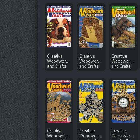
Creative
Creative
Creative
Woodworks
Woodworks
Woodworks
and Crafts
and Crafts
and Crafts
№64 (1999-
№101
№74 (2000-
08)
(2004-08)
11)
Creative
Creative
Creative
Woodworks
Woodworks
Woodworks