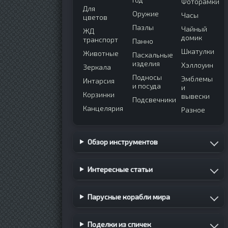
Фоторамки
Для
Оружие
Часы
цветов
Пазлы
Чайный
ЖД
домик
транспорт
Панно
Шкатулки
Животные
Пасхальные
изделия
Хэллоуин
Зеркала
Подносы
Эмблемы
Интарсия
и посуда
и
Корзинки
вывески
Подсвечники
Канцелярия
Разное
Обзор инструментов
Интересные статьи
Парусные корабли мира
Поделки из спичек