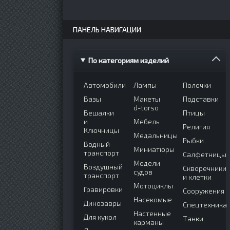
ПАНЕЛЬ НАВИГАЦИИ
По категориям изделий
Автомобили
Лампы
Полочки
Вазы
Макеты
Подставки
d-torso
Вешалки
Птицы
и
Мебель
Религия
Ключницы
Медальницы
Рыбки
Водный
Миниатюры
транспорт
Салфетницы
Модели
Воздушный
Скворечники
судов
транспорт
и клетки
Мотоциклы
Гравировки
Сооружения
Насекомые
Динозавры
Спецтехника
Настенные
Для кукол
Танки
карманы