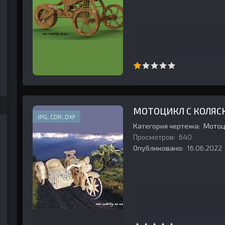
993 №05 (35)
996 №01 (49)
991 №02 (20) March
990 №06 (18)
995 №03 (45)
МОТОЦИКЛ С КОЛЯС
JPG, CDR, DXF
Категория чертежа:
Мотоц
Просмотров:
640
Опубликовано:
16.06.2022