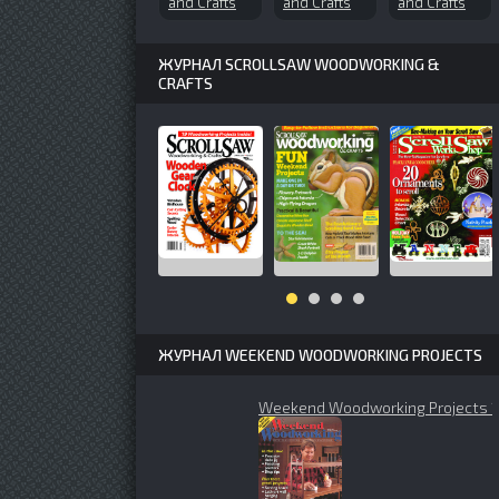
and Crafts
and Crafts
and Crafts
№164 (2012-
№146
№75 (2001-
05)
(2010-03)
01)
ЖУРНАЛ SCROLLSAW WOODWORKING &
CRAFTS
ЖУРНАЛ WEEKEND WOODWORKING PROJECTS
Weekend Woodworking Projects 1