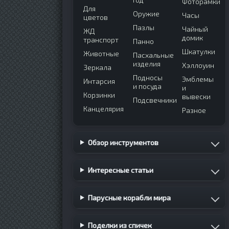
Фоторамки
Для
Оружие
Часы
цветов
Пазлы
Чайный
ЖД
домик
транспорт
Панно
Шкатулки
Животные
Пасхальные
изделия
Хэллоуин
Зеркала
Подносы
Эмблемы
Интарсия
и посуда
и
Корзинки
вывески
Подсвечники
Канцелярия
Разное
Обзор инструментов
Интересные статьи
Парусные корабли мира
Поделки из спичек