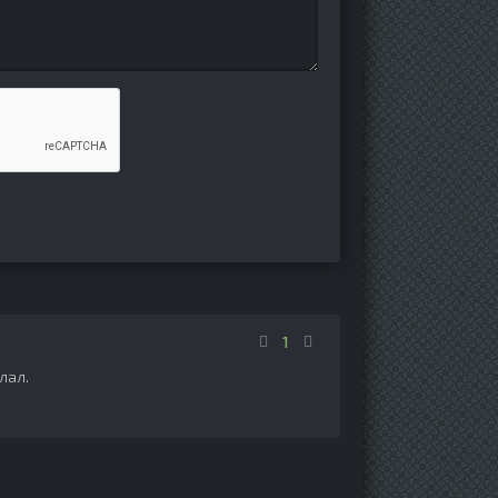
1
лал.