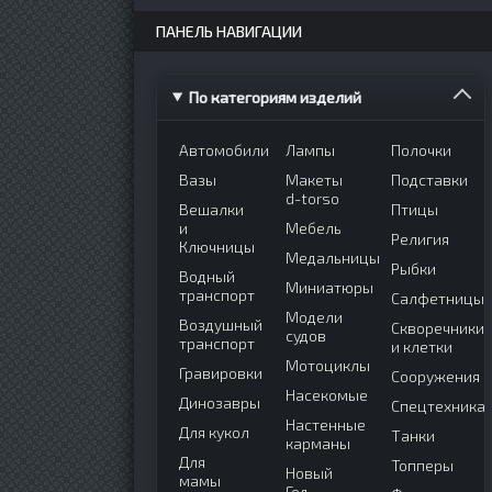
ПАНЕЛЬ НАВИГАЦИИ
По категориям изделий
Автомобили
Лампы
Полочки
Вазы
Макеты
Подставки
d-torso
Вешалки
Птицы
и
Мебель
Религия
Ключницы
Медальницы
Рыбки
Водный
Миниатюры
транспорт
Салфетницы
Модели
Воздушный
Скворечники
судов
транспорт
и клетки
Мотоциклы
Гравировки
Сооружения
Насекомые
Динозавры
Спецтехника
Настенные
Для кукол
Танки
карманы
Для
Топперы
Новый
мамы
Год