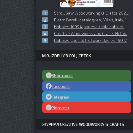
Scroll Saw Woodworking & Crafts 2020 №081 Winter
Pietro Barelli catalogues, Milan, Italy, 1906 2я часть
Hobbies 1699 japanese table cabinet
Creative Woodworks and Crafts №164 (2012-05)
Hobbies special fretwork design 190 Model of Canadian Pacific Liner Empress of Britain
MIR-IZDELIY В СОЦ. СЕТЯХ
ВКонтакте
Facebook
Telegram
Pinterest
ЖУРНАЛ CREATIVE WOODWORKS & CRAFTS