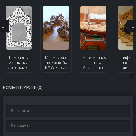
Рамка для
Мотоцикл с
Современная
Салфетн
иконы или
коляской
яхта
"виногра
фоторамка
BMW R75 из
Machichaco
лист" 
из фанеры
фанеры
из фанеры
фанер
КОММЕНТАРИЕВ (0)