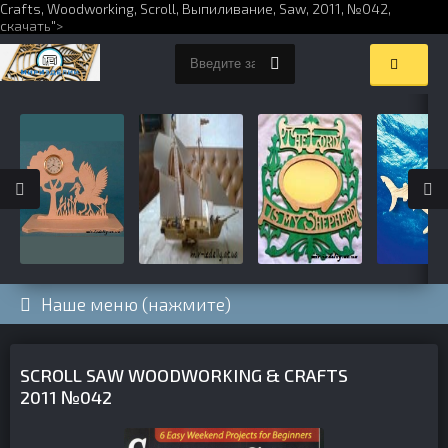
Crafts,
Woodworking
,
Scroll
,
Выпиливание
,
Saw
,
2011
,
№042
,
скачать
">
Наше меню (нажмите)
SCROLL SAW WOODWORKING & CRAFTS
2011 №042