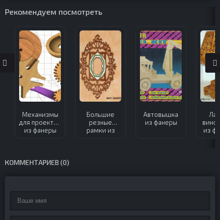
Рекомендуем посмотреть
Механизмы
Большие
Автовышка
Лам
для проектов
резные
из фанеры
вино
из фанеры
рамки из
из ф
фанеры
КОММЕНТАРИЕВ (0)