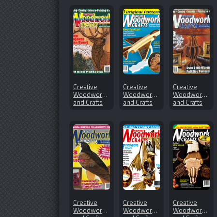
Creative
Creative
Creative
Woodworks
Woodworks
Woodworks
and Crafts
and Crafts
and Crafts
№55 (1998-
№147 (2010-
№71 (2000-
05)
04)
06)
Creative
Creative
Creative
Woodworks
Woodworks
Woodworks