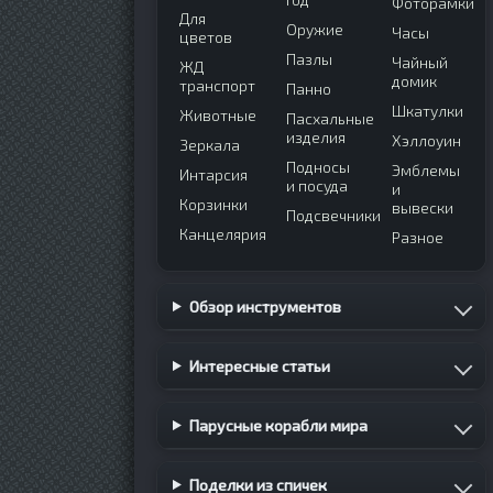
Фоторамки
Для
Оружие
Часы
цветов
Пазлы
Чайный
ЖД
домик
транспорт
Панно
Шкатулки
Животные
Пасхальные
изделия
Хэллоуин
Зеркала
Подносы
Эмблемы
Интарсия
и посуда
и
Корзинки
вывески
Подсвечники
Канцелярия
Разное
Обзор инструментов
Интересные статьи
Парусные корабли мира
Поделки из спичек