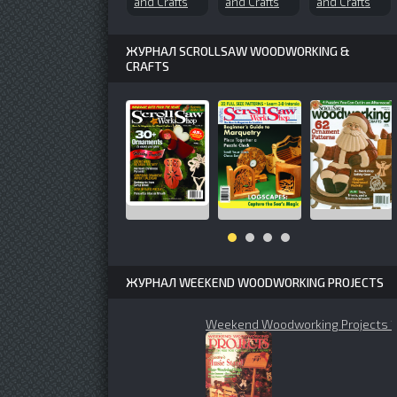
and Crafts
and Crafts
and Crafts
№69 (2000-
№130
№150 (2010-
03)
(2008-03)
09)
ЖУРНАЛ SCROLLSAW WOODWORKING &
CRAFTS
ЖУРНАЛ WEEKEND WOODWORKING PROJECTS
Weekend Woodworking Projects 