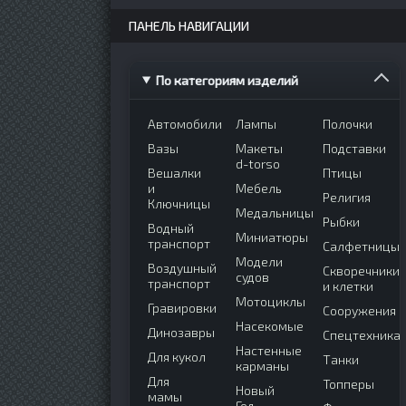
ПАНЕЛЬ НАВИГАЦИИ
По категориям изделий
Автомобили
Лампы
Полочки
Вазы
Макеты
Подставки
d-torso
Вешалки
Птицы
и
Мебель
Религия
Ключницы
Медальницы
Рыбки
Водный
Миниатюры
транспорт
Салфетницы
Модели
Воздушный
Скворечники
судов
транспорт
и клетки
Мотоциклы
Гравировки
Сооружения
Насекомые
Динозавры
Спецтехника
Настенные
Для кукол
Танки
карманы
Для
Топперы
Новый
мамы
Год