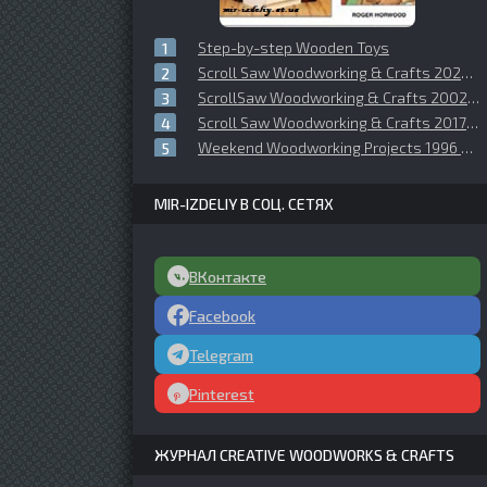
Step-by-step Wooden Toys
Scroll Saw Woodworking & Crafts 2020 №079 Summer
ScrollSaw Woodworking & Crafts 2002 №9 Holiday
Scroll Saw Woodworking & Crafts 2017 №067 Summer
Weekend Woodworking Projects 1996 №03 (51)
MIR-IZDELIY В СОЦ. СЕТЯХ
ВКонтакте
Facebook
Telegram
Pinterest
ЖУРНАЛ CREATIVE WOODWORKS & CRAFTS