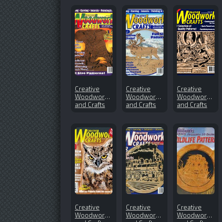
Creative
Creative
Creative
Woodworks
Woodworks
Woodworks
and Crafts
and Crafts
and Crafts
№63 (1999-
№68 (2000-
№129
03)
01)
(2008-01)
Creative
Creative
Creative
Woodworks
Woodworks
Woodworks