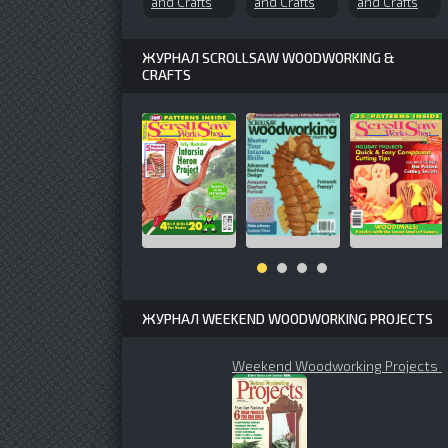
and Crafts
and Crafts
and Crafts
№169 (2012-
№85 (2002-
10 Exclusive
12)
06)
Wildlife
Patterns
ЖУРНАЛ SCROLLSAW WOODWORKING &
CRAFTS
ЖУРНАЛ WEEKEND WOODWORKING PROJECTS
Weekend Woodworking Projects 