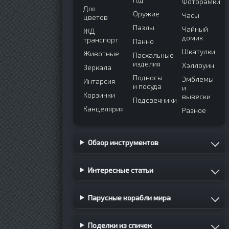
Фоторамки
Для
Оружие
Часы
цветов
Пазлы
Чайный
ЖД
домик
транспорт
Панно
Шкатулки
Животные
Пасхальные
изделия
Хэллоуин
Зеркала
Подносы
Эмблемы
Интарсия
и посуда
и
Корзинки
вывески
Подсвечники
Канцелярия
Разное
Обзор инструментов
Интересные статьи
Парусные корабли мира
Поделки из спичек