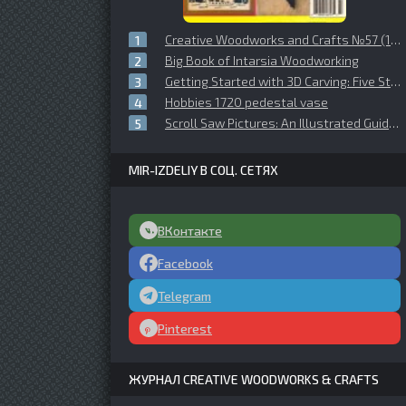
Creative Woodworks and Crafts №57 (1998-07)
Big Book of Intarsia Woodworking
Getting Started with 3D Carving: Five Step-by-Step Projects to Launch You on Your Maker Journey
Hobbies 1720 pedestal vase
Scroll Saw Pictures: An Illustrated Guide To Creating Scroll Saw Art. Over 70 Patterns (Schiffer Book For Woodworkers)
MIR-IZDELIY В СОЦ. СЕТЯХ
ВКонтакте
Facebook
Telegram
Pinterest
ЖУРНАЛ CREATIVE WOODWORKS & CRAFTS