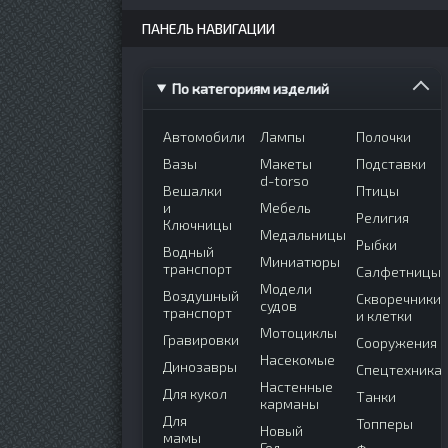
ПАНЕЛЬ НАВИГАЦИИ
По категориям изделий
Автомобили
Лампы
Полочки
Вазы
Макеты
Подставки
d-torso
Вешалки
Птицы
и
Мебель
Религия
Ключницы
Медальницы
Рыбки
Водный
Миниатюры
транспорт
Салфетницы
Модели
Воздушный
Скворечники
судов
транспорт
и клетки
Мотоциклы
Гравировки
Сооружения
Насекомые
Динозавры
Спецтехника
Настенные
Для кукол
Танки
карманы
Для
Топперы
Новый
мамы
Год