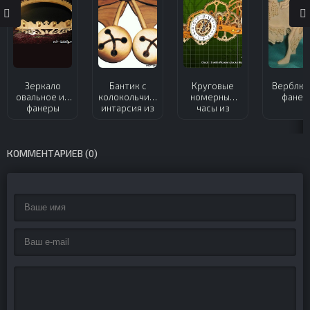
Зеркало
Бантик с
Круговые
Верблюд
овальное из
колокольчиками
номерные
фанер
фанеры
интарсия из
часы из
фанеры
фанеры
КОММЕНТАРИЕВ (0)