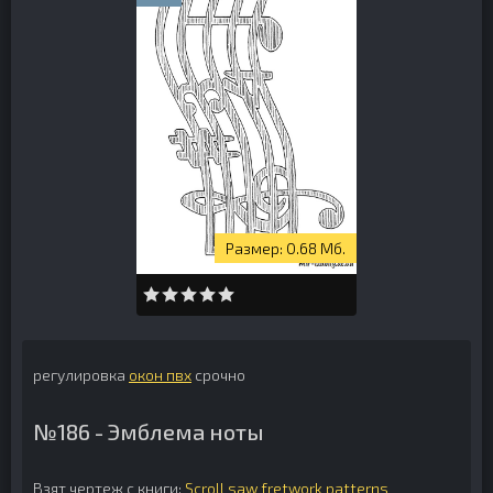
0.68 Мб.
регулировка
окон пвх
срочно
№186 - Эмблема ноты
Взят чертеж с книги:
Scroll saw fretwork patterns