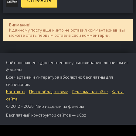
ОТПРАВИТЬ
Внимание!
К данному посту еще никто не оставил комментариев, вы
можете стать первым оставив свой комментарий.
Сайт посвящен художественному выпиливанию лобзиком из
фанеры.
Все чертежи и литература абсолютно бесплатны для
скачивания.
Контакты
Правообладателям
Реклама на сайте
Карта
сайта
© 2012 - 2026, Мир изделий из фанеры
Бесплатный
конструктор сайтов
—
uCoz