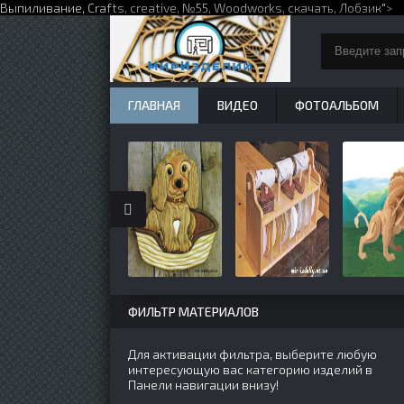
Выпиливание,
Crafts
,
creative
,
№55
,
Woodworks
,
скачать
,
Лобзик
">
ГЛАВНАЯ
ВИДЕО
ФОТОАЛЬБОМ
ФИЛЬТР МАТЕРИАЛОВ
Для активации фильтра, выберите любую
интересующую вас категорию изделий в
Панели навигации внизу!