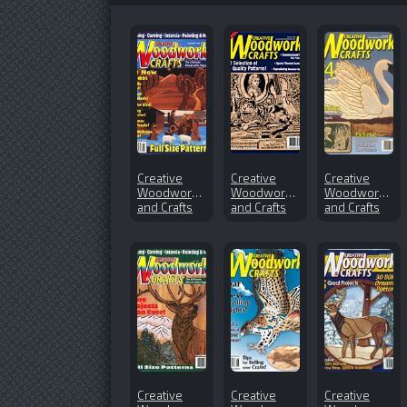
Creative
Creative
Creative
Woodworks
Woodworks
Woodworks
and Crafts
and Crafts
and Crafts
№60 (1998-
№129
№116
11)
(2008-01)
(2006-06)
Creative
Creative
Creative