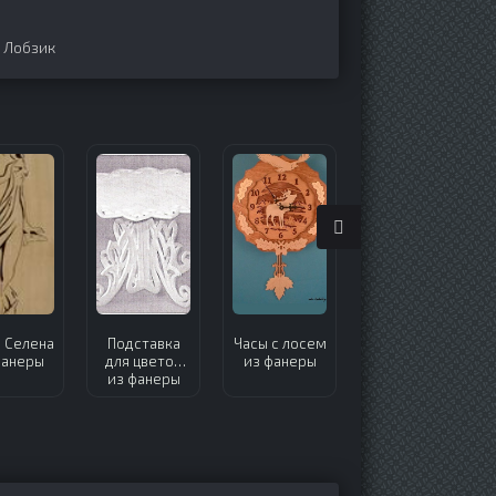
,
Лобзик
 Селена
Подставка
Часы с лосем
Свинка
фанеры
для цветов
из фанеры
интарсия из
из фанеры
фанеры