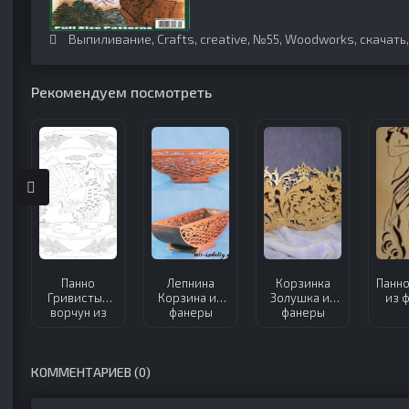
Выпиливание
,
Crafts
,
creative
,
№55
,
Woodworks
,
скачать
Рекомендуем посмотреть
Панно
Лепнина
Корзинка
Панно
Гривистый
Корзина из
Золушка из
из 
ворчун из
фанеры
фанеры
фанеры
КОММЕНТАРИЕВ (0)