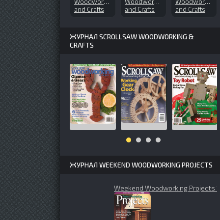
Woodworks
Woodworks
Woodworks
and Crafts
and Crafts
and Crafts
№55 (1998-
№165 (2012-
№104
05)
06)
(2004-11)
ЖУРНАЛ SCROLLSAW WOODWORKING &
CRAFTS
ЖУРНАЛ WEEKEND WOODWORKING PROJECTS
Weekend Woodworking Projects 