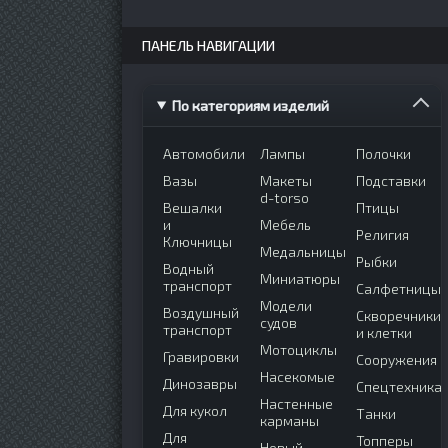
ПАНЕЛЬ НАВИГАЦИИ
По категориям изделий
Автомобили
Лампы
Полочки
Вазы
Макеты
Подставки
d-torso
Вешалки
Птицы
и
Мебель
Религия
Ключницы
Медальницы
Рыбки
Водный
Миниатюры
транспорт
Салфетницы
Модели
Воздушный
Скворечники
судов
транспорт
и клетки
Мотоциклы
Гравировки
Сооружения
Насекомые
Динозавры
Спецтехника
Настенные
Для кукол
Танки
карманы
Для
Топперы
Новый