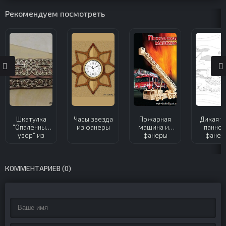
Рекомендуем посмотреть
Шкатулка
Часы звезда
Пожарная
Дикая у
"Опалённый
из фанеры
машина из
панно 
узор" из
фанеры
фанер
фанеры
КОММЕНТАРИЕВ (0)