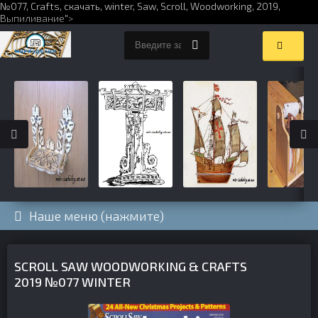
№077,
Crafts
,
скачать
,
winter
,
Saw
,
Scroll
,
Woodworking
,
2019
,
Выпиливание
">
Наше меню (нажмите)
SCROLL SAW WOODWORKING & CRAFTS
2019 №077 WINTER