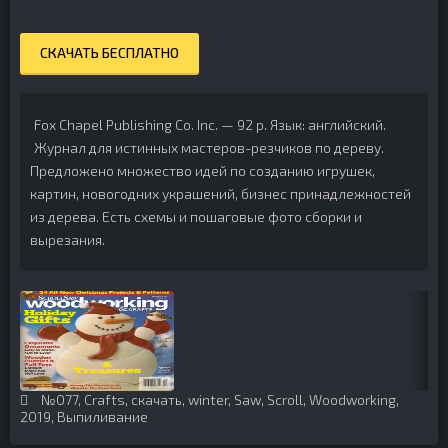
СКАЧАТЬ БЕСПЛАТНО
Fox Chapel Publishing Co. Inc. — 92 p.
Язык: английский.
Журнал для истинных мастеров-резчиков по дереву.
Предложено множество идей по созданию игрушек,
картин, новогодних украшений, бизнес принадлежностей
из дерева. Есть схемы и пошаговые фото сборки и
вырезания.
№077
,
Crafts
,
скачать
,
winter
,
Saw
,
Scroll
,
Woodworking
,
2019
,
Выпиливание