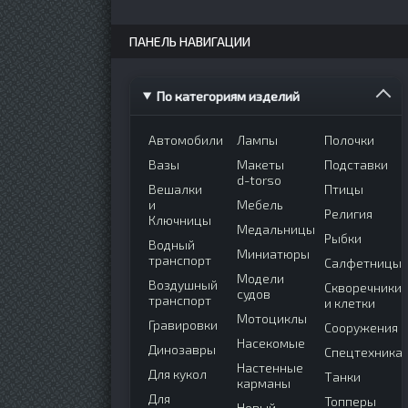
ПАНЕЛЬ НАВИГАЦИИ
По категориям изделий
Автомобили
Лампы
Полочки
Вазы
Макеты
Подставки
d-torso
Вешалки
Птицы
и
Мебель
Религия
Ключницы
Медальницы
Рыбки
Водный
Миниатюры
транспорт
Салфетницы
Модели
Воздушный
Скворечники
судов
транспорт
и клетки
Мотоциклы
Гравировки
Сооружения
Насекомые
Динозавры
Спецтехника
Настенные
Для кукол
Танки
карманы
Для
Топперы
Новый