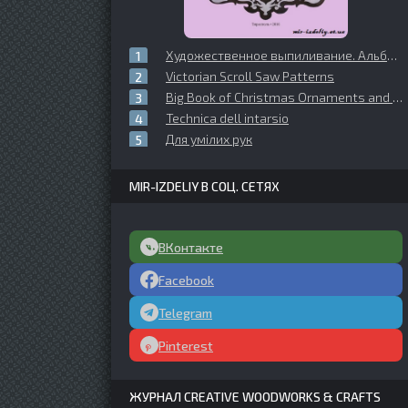
Художественное выпиливание. Альбом чертежей Выпуск 3
Victorian Scroll Saw Patterns
Big Book of Christmas Ornaments and Decorations
Technica dell intarsio
Для умiлих рук
MIR-IZDELIY В СОЦ. СЕТЯХ
ВКонтакте
Facebook
Telegram
Pinterest
ЖУРНАЛ CREATIVE WOODWORKS & CRAFTS