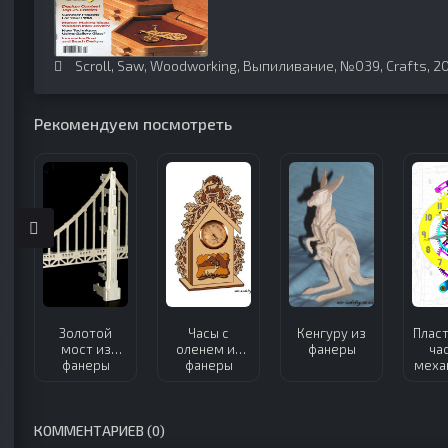
Scroll
,
Saw
,
Woodworking
,
Выпиливание
,
№039
,
Crafts
,
2
Рекомендуем посмотреть
Золотой
Часы с
Кенгуру из
Плас
мост из
оленем из
фанеры
ча
фанеры
фанеры
меха
фа
КОММЕНТАРИЕВ (0)