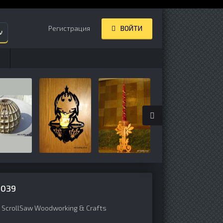
Регистрация
ВОЙТИ
ע
№039
,
ScrollSaw Woodworking & Crafts