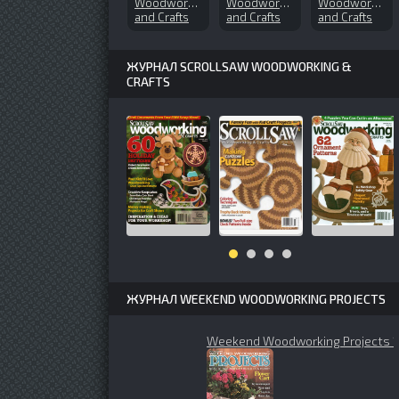
Woodworks
Woodworks
Woodworks
and Crafts
and Crafts
and Crafts
№139
№67 (1999-
№159 (2011-
(2009-04)
11)
10)
ЖУРНАЛ SCROLLSAW WOODWORKING &
CRAFTS
ЖУРНАЛ WEEKEND WOODWORKING PROJECTS
Weekend Woodworking Projects 