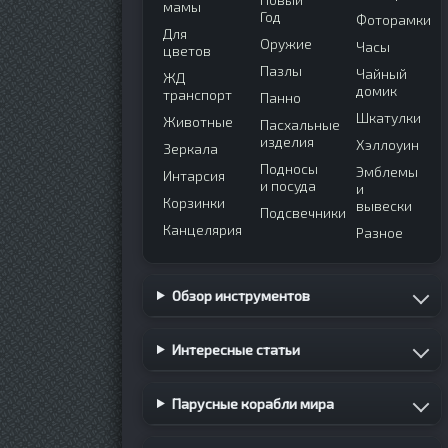
мамы
Год
Фоторамки
Для
Оружие
Часы
цветов
Пазлы
Чайный
ЖД
домик
транспорт
Панно
Шкатулки
Животные
Пасхальные
изделия
Хэллоуин
Зеркала
Подносы
Эмблемы
Интарсия
и посуда
и
Корзинки
вывески
Подсвечники
Канцелярия
Разное
Обзор инструментов
Интересные статьи
Парусные корабли мира