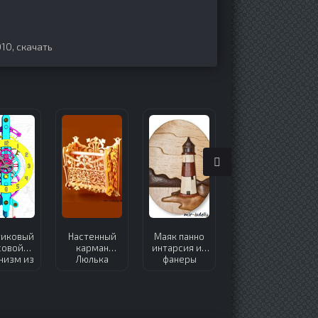
010
,
скачать
тиковый
Настенный
Маяк панно
Полочка для
совой
карман
интарсия из
специй из
низм из
Люлька
фанеры
фанеры
неры
Рукодельница