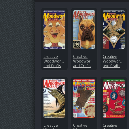
Creative
Creative
Creative
Woodworks
Woodworks
Woodworks
and Crafts
and Crafts
and Crafts
№79 (2001-
№106
№77 (2001-
08)
(2005-03)
04)
Creative
Creative
Creative