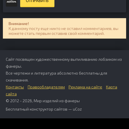
ОТПРАВИТЬ
Внимание!
К данному посту еще никто не оставил комментариев, вы
можете стать первым оставив свой комментарий.
Сайт посвящен художественному выпиливанию лобзиком из
фанеры.
Все чертежи и литература абсолютно бесплатны для
скачивания.
Контакты
Правообладателям
Реклама на сайте
Карта
сайта
© 2012 - 2026, Мир изделий из фанеры
Бесплатный
конструктор сайтов
—
uCoz