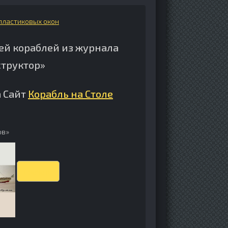
пластиковых окон
ей кораблей из журнала
структор»
 Сайт
Корабль на Столе
ов»
Скачать