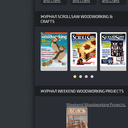
and Crafts
and Crafts
and Crafts
№148
№136
№72 (2000-
(2010-06)
(2008-11)
08)
ЖУРНАЛ SCROLLSAW WOODWORKING &
CRAFTS
ЖУРНАЛ WEEKEND WOODWORKING PROJECTS
Weekend Woodworking Projects 1