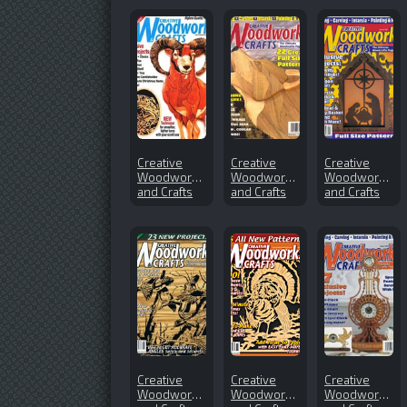
Creative
Creative
Creative
Woodworks
Woodworks
Woodworks
and Crafts
and Crafts
and Crafts
№137
№66 (1999-
№61 (1999-
(2009-01)
10)
01)
Creative
Creative
Creative
Woodworks
Woodworks
Woodworks