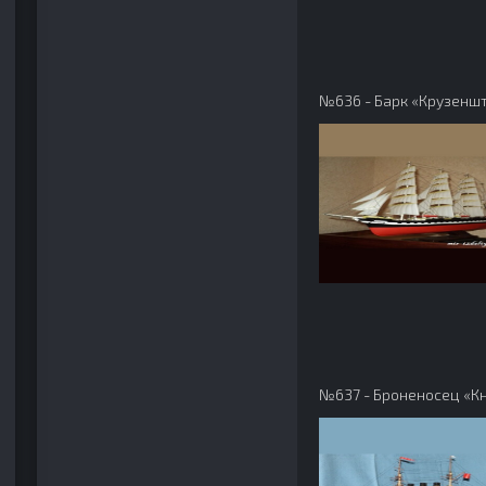
№636 - Барк «Крузенш
№637 - Броненосец «К