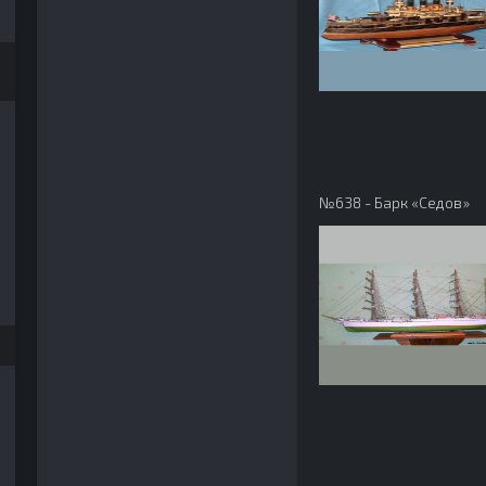
№638 - Барк «Седов»
989 №04 (10) July