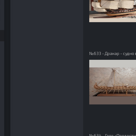
№633 - Дракар - судно
№634 - Гото «Предест