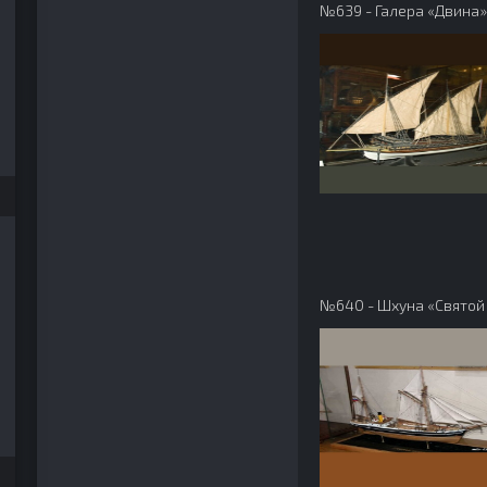
№639 - Галера «Двина»
1988 №05 September
 1988 №06 November
1992 №04 (28)
992 №01 (25) January
990 №03 (15)
№640 - Шхуна «Святой