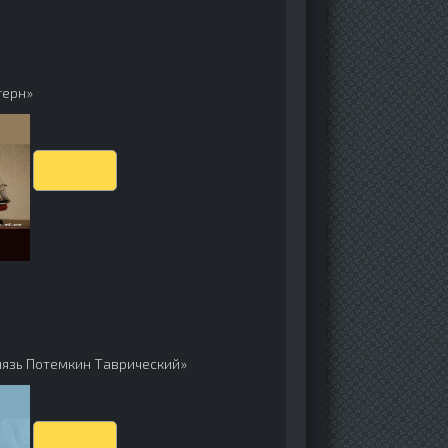
терн»
Скачать
нязь Потемкин Таврический»
Скачать