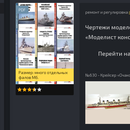
PDF
ремонт и регулировка
Чертежи модел
«Моделист кон
Перейти на
много отдельных
№630 - Крейсер «Очак
фалов Мб.