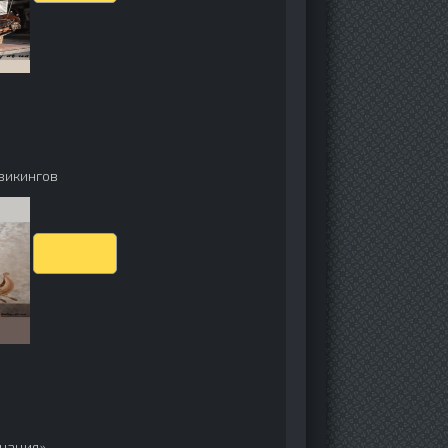
 викингов
Скачать
инация»