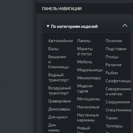
ПАНЕЛЬ НАВИГАЦИИ
По категориям изделий
Автомобили
Лампы
Полочки
Вазы
Макеты
Подставки
d-torso
Вешалки
Птицы
и
Мебель
Религия
Ключницы
Медальницы
Рыбки
Водный
Миниатюры
транспорт
Салфетницы
Модели
Воздушный
Скворечники
судов
транспорт
и клетки
Мотоциклы
Гравировки
Сооружения
Насекомые
Динозавры
Спецтехника
Настенные
Для кукол
Танки
карманы
Для
Топперы
Новый
мамы
Год