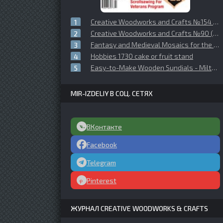
Creative Woodworks and Crafts №154 (2011-02)
Creative Woodworks and Crafts №90 (2003-03)
Fantasy and Medieval Mosaics for the Scroll Saw
Hobbies 1730 cake or fruit stand
Easy-to-Make Wooden Sundials - Milton Stoneman
MIR-IZDELIY В СОЦ. СЕТЯХ
ВКонтакте
Facebook
Telegram
Pinterest
ЖУРНАЛ CREATIVE WOODWORKS & CRAFTS