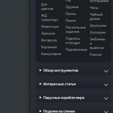
Фоторамки
Для
Оружие
Часы
цветов
Пазлы
Чайный
ЖД
домик
транспорт
Панно
Шкатулки
Животные
Пасхальные
изделия
Хэллоуин
Зеркала
Подносы
Эмблемы
Интарсия
и посуда
и
Корзинки
вывески
Подсвечники
Канцелярия
Разное
Обзор инструментов
Интересные статьи
Парусные корабли мира
Поделки из спичек