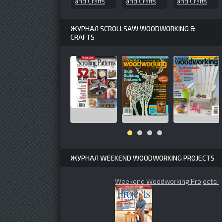
and Crafts
and Crafts
and Crafts
№50 (1998-
№58 (1998-
№161 (2011-
winter)
09)
12)
ЖУРНАЛ SCROLLSAW WOODWORKING &
CRAFTS
ЖУРНАЛ WEEKEND WOODWORKING PROJECTS
Weekend Woodworking Projects 