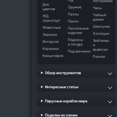
Фоторамки
Для
Оружие
Часы
цветов
Пазлы
Чайный
ЖД
домик
транспорт
Панно
Шкатулки
Животные
Пасхальные
изделия
Хэллоуин
Зеркала
Подносы
Эмблемы
Интарсия
и посуда
и
Корзинки
вывески
Подсвечники
Канцелярия
Разное
Обзор инструментов
Интересные статьи
Парусные корабли мира
Поделки из спичек