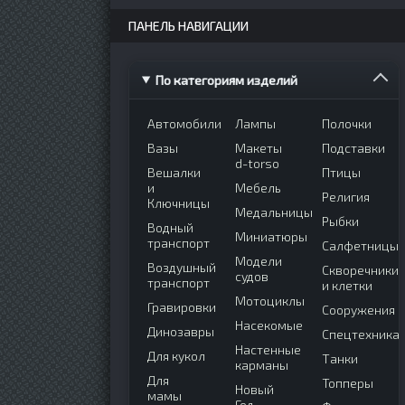
ПАНЕЛЬ НАВИГАЦИИ
По категориям изделий
Автомобили
Лампы
Полочки
Вазы
Макеты
Подставки
d-torso
Вешалки
Птицы
и
Мебель
Религия
Ключницы
Медальницы
Рыбки
Водный
Миниатюры
транспорт
Салфетницы
Модели
Воздушный
Скворечники
судов
транспорт
и клетки
Мотоциклы
Гравировки
Сооружения
Насекомые
Динозавры
Спецтехника
Настенные
Для кукол
Танки
карманы
Для
Топперы
Новый
мамы
Год