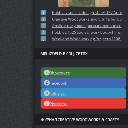
Hobbies special design sheet 137 Antofret Hall Stand
Creative Woodworks and Crafts №103 (2004-Holiday)
Альбом рисунков для выпиливания из дерева №1
Hobbies 1625 Ladies’ work box with removable tray
Weekend Woodworking Projects 1996 №04 (52)
MIR-IZDELIY В СОЦ. СЕТЯХ
ВКонтакте
Facebook
Telegram
Pinterest
ЖУРНАЛ CREATIVE WOODWORKS & CRAFTS