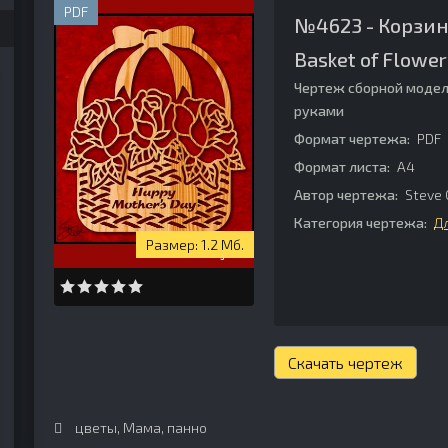
PDF
№4623 - Корзин
Basket of Flower
Чертеж сборной модел
руками
Формат чертежа:
PDF
Формат листа:
А4
Автор чертежа:
Steve 
Категория чертежа:
Д
1.2 Мб.
Скачать чертеж
цветы
,
Мама
,
панно