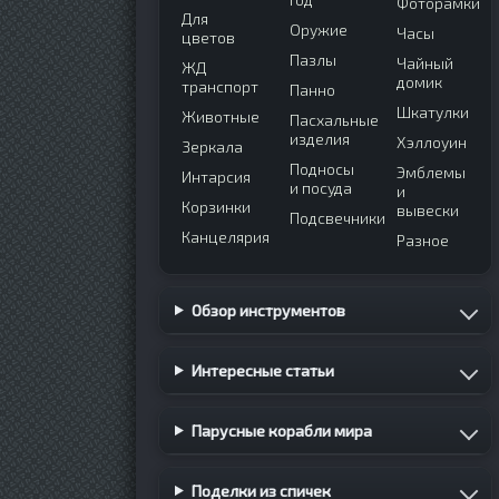
Фоторамки
Для
Оружие
Часы
цветов
Пазлы
Чайный
ЖД
домик
транспорт
Панно
Шкатулки
Животные
Пасхальные
изделия
Хэллоуин
Зеркала
Подносы
Эмблемы
Интарсия
и посуда
и
Корзинки
вывески
Подсвечники
Канцелярия
Разное
Обзор инструментов
Интересные статьи
Парусные корабли мира
Поделки из спичек