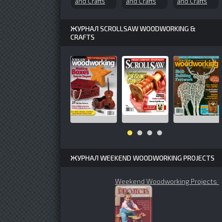
and Crafts
and Crafts
and Crafts
№155 (2011-
№106
№110 (2005-
03)
(2005-03)
0)
ЖУРНАЛ SCROLLSAW WOODWORKING &
CRAFTS
ЖУРНАЛ WEEKEND WOODWORKING PROJECTS
Weekend Woodworking Projects 1