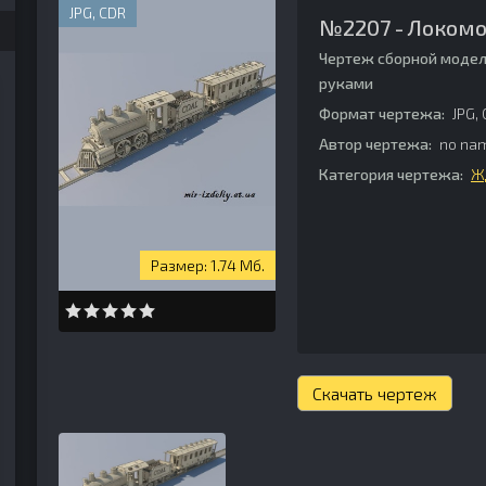
JPG, CDR
№2207 - Локомо
Чертеж сборной модел
руками
Формат чертежа:
JPG,
Автор чертежа:
no na
Категория чертежа:
Ж
1.74 Мб.
Скачать чертеж