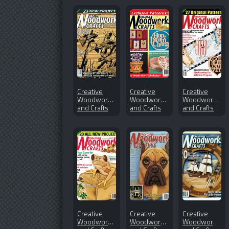
Creative
Creative
Creative
Woodworks
Woodworks
Woodworks
and Crafts
and Crafts
and Crafts
№148
№144
№154 (2011-
(2010-06)
(2009-11)
02)
Creative
Creative
Creative
Woodworks
Woodworks
Woodworks