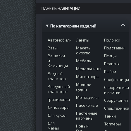
ПАНЕЛЬ НАВИГАЦИИ
По категориям изделий
Автомобили
Лампы
Полочки
Вазы
Макеты
Подставки
d-torso
Вешалки
Птицы
и
Мебель
Религия
Ключницы
Медальницы
Рыбки
Водный
Миниатюры
транспорт
Салфетницы
Модели
Воздушный
Скворечники
судов
транспорт
и клетки
Мотоциклы
Гравировки
Сооружения
Насекомые
Динозавры
Спецтехника
Настенные
Для кукол
Танки
карманы
Для
Топперы
Новый
мамы
Год