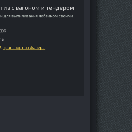
тив с вагоном и тендером
и для выпиливания лобзиком своими
 CDR
me
Д транспорт из фанеры