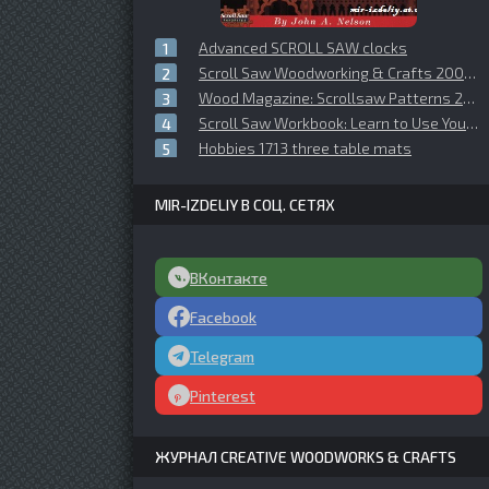
Advanced SCROLL SAW clocks
Scroll Saw Woodworking & Crafts 2008 №033
Wood Magazine: Scrollsaw Patterns 2005
Scroll Saw Workbook: Learn to Use Your Scroll Saw in 25 Skill-Building Chapters
Hobbies 1713 three table mats
MIR-IZDELIY В СОЦ. СЕТЯХ
ВКонтакте
Facebook
Telegram
Pinterest
ЖУРНАЛ CREATIVE WOODWORKS & CRAFTS