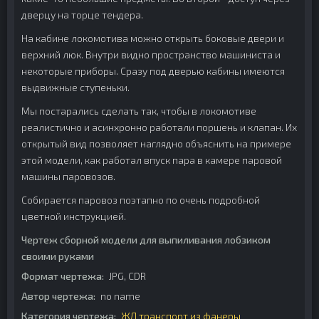
дверцу на торце тендера.
На кабине локомотива можно открыть боковые двери и
верхний люк. Внутри видно пространство машиниста и
некоторые приборы. Сразу под дверью кабины имеются
выдвижные ступеньки.
Мы постарались сделать так, чтобы в локомотиве
реалистично и асинхронно работали поршень и клапан. Их
открытый вид позволяет наглядно объяснить на примере
этой модели, как работал впуск пара в камере паровой
машины паровозов.
Собирается паровоз поэтапно по очень подробной
цветной инструкцией.
Чертеж сборной модели для выпиливания лобзиком
своими руками
Формат чертежа:
JPG, CDR
Автор чертежа:
no name
Категория чертежа:
ЖД транспорт из фанеры