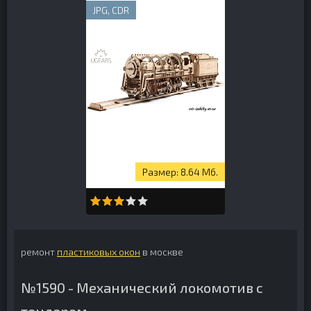
JPG, CDR
8.64 Мб.
ремонт
пластиковых окон
в москве
№1590 - Механический локомотив с