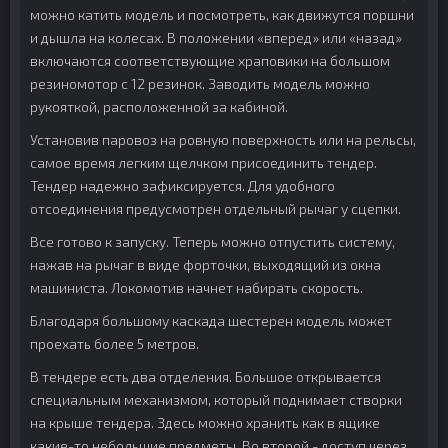
можно катить модель и посмотреть, как движутся поршни
и дышла на колесах. В положении «вперед» или «назад»
включаются соответствующие храповики на большом
резиномотор с 12 резинок. Заводить модель можно
рукояткой, расположенной за кабиной.
Установив паровоз на ровную поверхность или на рельсы,
самое время легким щелчком присоединить тендер.
Тендер надежно зафиксируется. Для удобного
отсоединения предусмотрен отдельный рычаг у сцепки.
Все готово к запуску. Теперь можно отпустить систему,
нажав на рычаг в виде форточки, выходящий из окна
машиниста. Локомотив начнет набирать скорость.
Благодаря большому каскада шестерен модель может
проехать более 5 метров.
В тендере есть два отделения. Большое открывается
специальным механизмом, который поднимает створки
на крыше тендера. Здесь можно хранить как в ящике
какие-то небольшие предметы. Во второй - доступ через