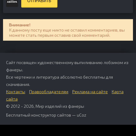
ОТПРАВИТЬ
Внимание!
К данному посту еще никто не оставил комментариев, вы
можете стать первым оставив свой комментарий.
Сайт посвящен художественному выпиливанию лобзиком из
фанеры.
Все чертежи и литература абсолютно бесплатны для
скачивания.
Контакты
Правообладателям
Реклама на сайте
Карта
сайта
© 2012 - 2026, Мир изделий из фанеры
Бесплатный
конструктор сайтов
—
uCoz