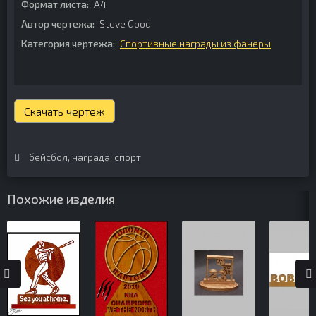
Формат листа:
А4
Автор чертежа:
Steve Good
Категория чертежа:
Спортивные награды из фанеры
Скачать чертеж
бейсбол
,
награда
,
спорт
Похожие изделия