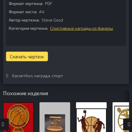
Формат чертежа:
PDF
Формат листа:
А4
Автор чертежа:
Steve Good
Категория чертежа:
Спортивные награды из фанеры
Скачать чертеж
баскетбол
,
награда
,
спорт
Похожие изделия