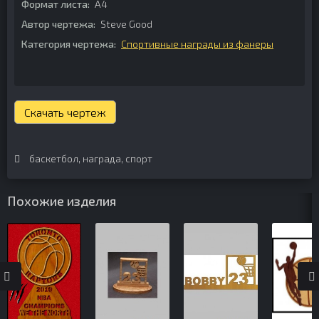
Формат листа:
А4
Автор чертежа:
Steve Good
Категория чертежа:
Спортивные награды из фанеры
Скачать чертеж
баскетбол
,
награда
,
спорт
Похожие изделия