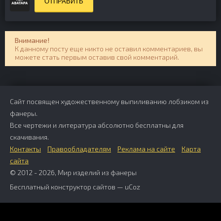
ОТПРАВИТЬ
Внимание!
К данному посту еще никто не оставил комментариев, вы
можете стать первым оставив свой комментарий.
Сайт посвящен художественному выпиливанию лобзиком из
фанеры.
Все чертежи и литература абсолютно бесплатны для
скачивания.
Контакты
Правообладателям
Реклама на сайте
Карта
сайта
© 2012 - 2026, Мир изделий из фанеры
Бесплатный
конструктор сайтов
—
uCoz