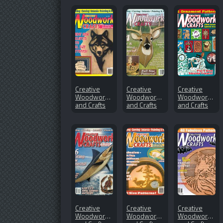
Creative
Creative
Creative
Woodworks
Woodworks
Woodworks
and Crafts
and Crafts
and Crafts
№57 (1998-
№73 (2000-
№143
07)
10)
(2009-10)
Creative
Creative
Creative
Woodworks
Woodworks
Woodworks