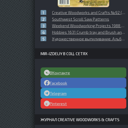
Creative Woodworks and Crafts №92 (2003-06)
Southwest Scroll Saw Patterns
Weekend Woodworking Projects 1988 №02 March
Hobbies 1631 Crumb tray and Brush and Bowl Stand
Художественное выпиливание. Альбом чертежей Выпуск 5
MIR-IZDELIY В СОЦ. СЕТЯХ
ВКонтакте
Facebook
Telegram
Pinterest
ЖУРНАЛ CREATIVE WOODWORKS & CRAFTS