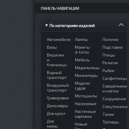
ПАНЕЛЬ НАВИГАЦИИ
По категориям изделий
Автомобили
Лампы
Полочки
Вазы
Макеты
Подставки
d-torso
Вешалки
Птицы
и
Мебель
Религия
Ключницы
Медальницы
Рыбки
Водный
Миниатюры
транспорт
Салфетницы
Модели
Воздушный
Скворечники
судов
транспорт
и клетки
Мотоциклы
Гравировки
Сооружения
Насекомые
Динозавры
Спецтехника
Настенные
Для кукол
Танки
карманы
Для
Топперы
Новый
мамы
Год