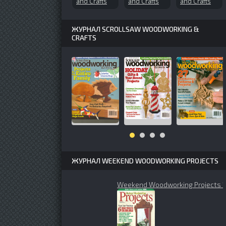
and Crafts
and Crafts
and Crafts
№89 (2003-
№53 (1998-
№160 (2011-
01)
03)
11)
ЖУРНАЛ SCROLLSAW WOODWORKING &
CRAFTS
ЖУРНАЛ WEEKEND WOODWORKING PROJECTS
Weekend Woodworking Projects 