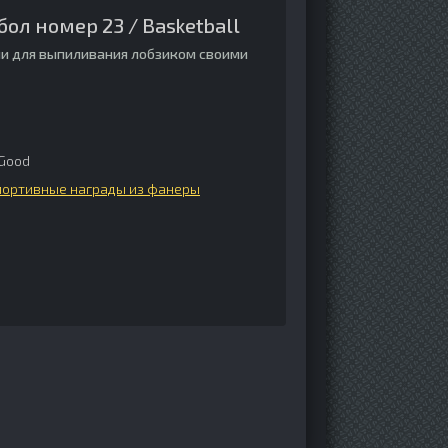
ол номер 23 / Basketball
и для выпиливания лобзиком своими
Good
портивные награды из фанеры