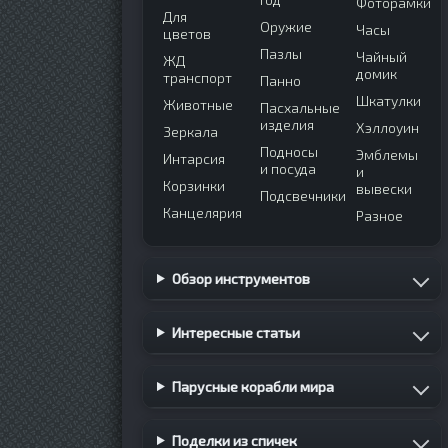
Фоторамки
Для
Оружие
Часы
цветов
Пазлы
Чайный
ЖД
домик
транспорт
Панно
Шкатулки
Животные
Пасхальные
изделия
Хэллоуин
Зеркала
Подносы
Эмблемы
Интарсия
и посуда
и
Корзинки
вывески
Подсвечники
Канцелярия
Разное
Обзор инструментов
Интересные статьи
Парусные корабли мира
Поделки из спичек