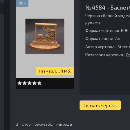
PDF
№4584 - Баскетб
Чертеж сборной модел
руками
Формат чертежа:
PDF
Формат листа:
А4
Автор чертежа:
Steve 
Категория чертежа:
С
0.34 Мб.
Скачать чертеж
спорт
,
баскетбол
,
награда