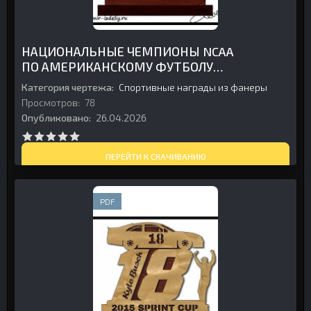
НАЦИОНАЛЬНЫЕ ЧЕМПИОНЫ NCAA
ПО АМЕРИКАНСКОМУ ФУТБОЛУ
2016 ГОДА — «КЛЕМСОН ТАЙГЕРС»
Категория чертежа:
Спортивные награды из фанеры
ИЗ ФАНЕРЫ
Просмотров:
78
Опубликовано:
26.04.2026
ПЕРЕЙТИ К СКАЧИВАНИЮ
PDF