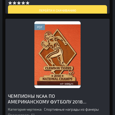
ПЕРЕЙТИ К СКАЧИВАНИЮ
PDF
ЧЕМПИОНЫ NCAA ПО
АМЕРИКАНСКОМУ ФУТБОЛУ 2018
ГОДА — «КЛЕМСОН ТАЙГЕРС» ИЗ
Категория чертежа:
Спортивные награды из фанеры
ФАНЕРЫ
Просмотров:
51