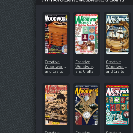
Creative
Creative
Creative
Woodworks
Woodworks
Woodworks
and Crafts
and Crafts
and Crafts
№170 (2013-
№167 (2012-
№110 (2005-
01)
10)
0)
Creative
Creative
Creative