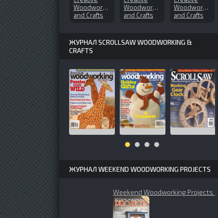
Woodworks
Woodworks
Woodworks
and Crafts
and Crafts
and Crafts
№114
№77 (2001-
№143
(2006-03)
04)
(2009-10)
ЖУРНАЛ SCROLLSAW WOODWORKING &
CRAFTS
ЖУРНАЛ WEEKEND WOODWORKING PROJECTS
Weekend Woodworking Projects 1