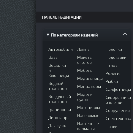
ПАНЕЛЬ НАВИГАЦИИ
По категориям изделий
Автомобили
Лампы
Полочки
Вазы
Макеты
Подставки
d-torso
Вешалки
Птицы
и
Мебель
Религия
Ключницы
Медальницы
Рыбки
Водный
Миниатюры
транспорт
Салфетницы
Модели
Воздушный
Скворечники
судов
транспорт
и клетки
Мотоциклы
Гравировки
Сооружения
Насекомые
Динозавры
Спецтехника
Настенные
Для кукол
Танки
карманы