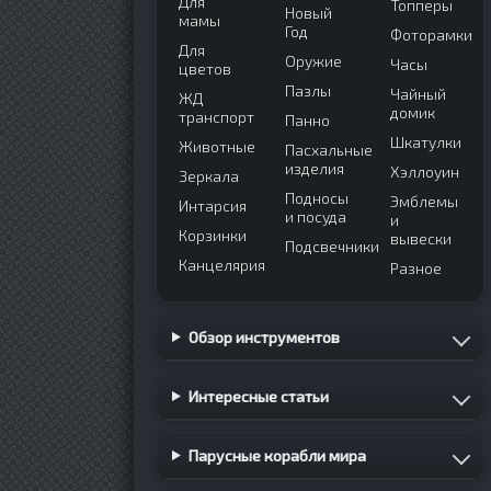
Для
Топперы
Новый
мамы
Год
Фоторамки
Для
Оружие
Часы
цветов
Пазлы
Чайный
ЖД
домик
транспорт
Панно
Шкатулки
Животные
Пасхальные
изделия
Хэллоуин
Зеркала
Подносы
Эмблемы
Интарсия
и посуда
и
Корзинки
вывески
Подсвечники
Канцелярия
Разное
Обзор инструментов
Интересные статьи
Парусные корабли мира