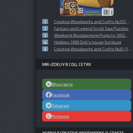
Creative Woodworks and Crafts №101 (2004-08)
Fantasy and Legend Scroll Saw Puzzles
Weekend Woodworking Projects 1992 №01 (25) January
Hobbies 1989 Doll’s house furniture
Creative Woodworks and Crafts №61 (1999-01)
MIR-IZDELIY В СОЦ. СЕТЯХ
ВКонтакте
Facebook
Telegram
Pinterest
ЖУРНАЛ CREATIVE WOODWORKS & CRAFTS