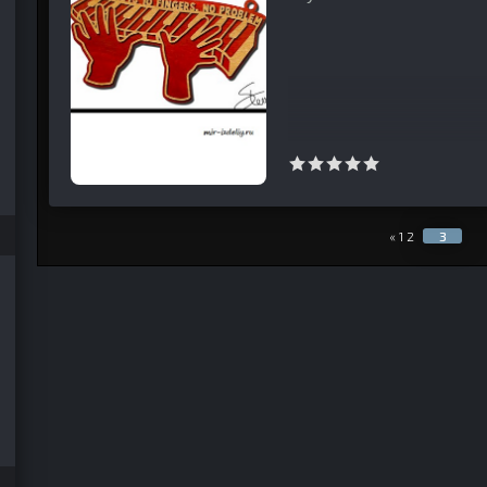
«
1
2
3