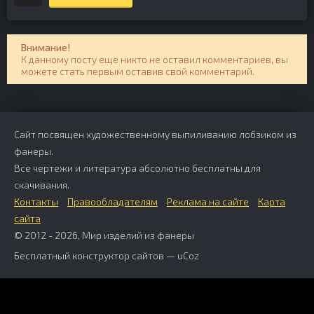
Внимание!
К данному посту еще никто не оставил комментариев, вы
можете стать первым оставив свой комментарий.
Сайт посвящен художественному выпиливанию лобзиком из
фанеры.
Все чертежи и литература абсолютно бесплатны для
скачивания.
Контакты
Правообладателям
Реклама на сайте
Карта
сайта
© 2012 - 2026, Мир изделий из фанеры
Бесплатный
конструктор сайтов
—
uCoz