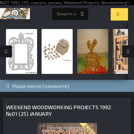
№01,
1992
,
(25)
,
скачать
,
january
,
Weekend
,
Projects
,
Woodworking
">
Наше меню (нажмите)
WEEKEND WOODWORKING PROJECTS 1992
№01 (25) JANUARY