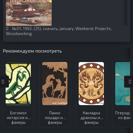
№01
,
1992
,
(25)
,
скачать
,
january
,
Weekend
,
Projects
,
Woodworking
Рекомендуем посмотреть
Богомол
Панно
Накладка
Птеродак
интарсия из
лошади из
драконы из
из фан
фанеры
фанеры
фанеры