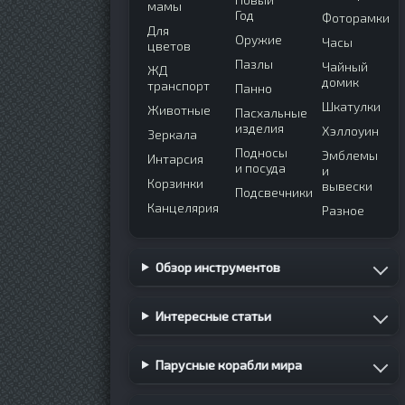
мамы
Год
Фоторамки
Для
Оружие
Часы
цветов
Пазлы
Чайный
ЖД
домик
транспорт
Панно
Шкатулки
Животные
Пасхальные
изделия
Хэллоуин
Зеркала
Подносы
Эмблемы
Интарсия
и посуда
и
Корзинки
вывески
Подсвечники
Канцелярия
Разное
Обзор инструментов
Интересные статьи
Парусные корабли мира