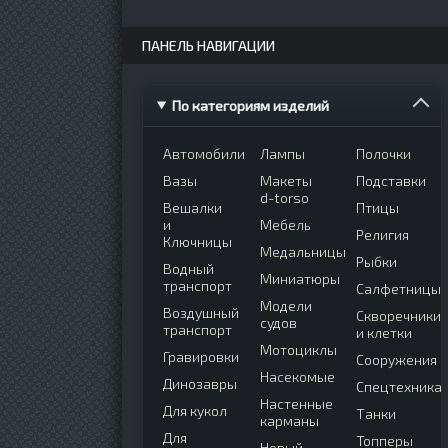
ПАНЕЛЬ НАВИГАЦИИ
По категориям изделий
Автомобили
Лампы
Полочки
Вазы
Макеты
Подставки
d-torso
Вешалки
Птицы
и
Мебель
Религия
Ключницы
Медальницы
Рыбки
Водный
Миниатюры
транспорт
Салфетницы
Модели
Воздушный
Скворечники
судов
транспорт
и клетки
Мотоциклы
Гравировки
Сооружения
Насекомые
Динозавры
Спецтехника
Настенные
Для кукол
Танки
карманы
Для
Топперы
Новый