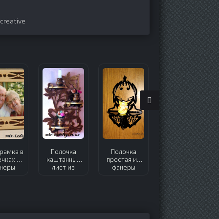
creative
рамка в
Полочка
Полочка
Герб Украины
чках из
каштанный
простая из
из фанеры
неры
лист из
фанеры
фанеры