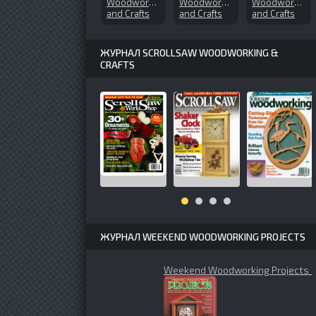
Woodworks
Woodworks
Woodworks
and Crafts
and Crafts
and Crafts
№82 (2002-
№71 (2000-
№158 (2011-
01)
06)
08)
ЖУРНАЛ SCROLLSAW WOODWORKING &
CRAFTS
ЖУРНАЛ WEEKEND WOODWORKING PROJECTS
Weekend Woodworking Projects 1