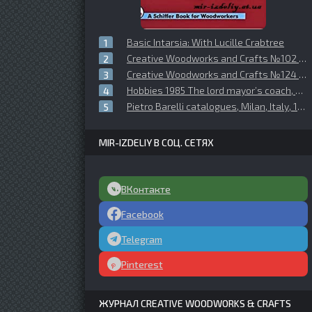
Basic Intarsia: With Lucille Crabtree
Creative Woodworks and Crafts №102 (2004-09)
Creative Woodworks and Crafts №124 (2007-04)
Hobbies 1985 The lord mayor’s coach, sheet 1
Pietro Barelli catalogues, Milan, Italy, 1906 2я часть
MIR-IZDELIY В СОЦ. СЕТЯХ
ВКонтакте
Facebook
Telegram
Pinterest
ЖУРНАЛ CREATIVE WOODWORKS & CRAFTS