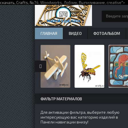
скачать,
Crafts
,
№74
,
Woodworks
,
Лобзик
,
Выпиливание
,
creative
">
ГЛАВНАЯ
ВИДЕО
ФОТОАЛЬБОМ
ФИЛЬТР МАТЕРИАЛОВ
Для активации фильтра, выберите любую
интересующую вас категорию изделий в
Панели навигации внизу!