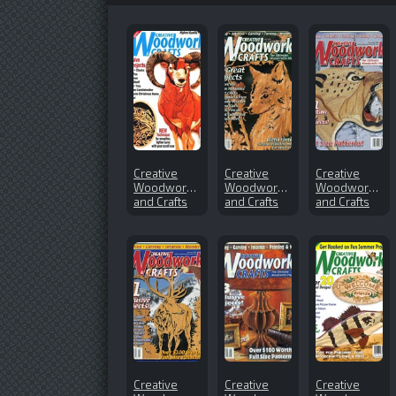
Creative
Creative
Creative
Woodworks
Woodworks
Woodworks
and Crafts
and Crafts
and Crafts
№137
№99 (2004-
№95 (2003-
(2009-01)
04)
11)
Creative
Creative
Creative