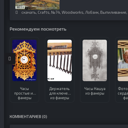
скачать
,
Crafts
,
№74
,
Woodworks
,
Лобзик
,
Выпиливание
,
Рекомендуем посмотреть
Часы
Держатель
Часы Нашуа
Фото
простые из
для ключей
из фанеры
серде
фанеры
из фанеры
фа
КОММЕНТАРИЕВ (0)