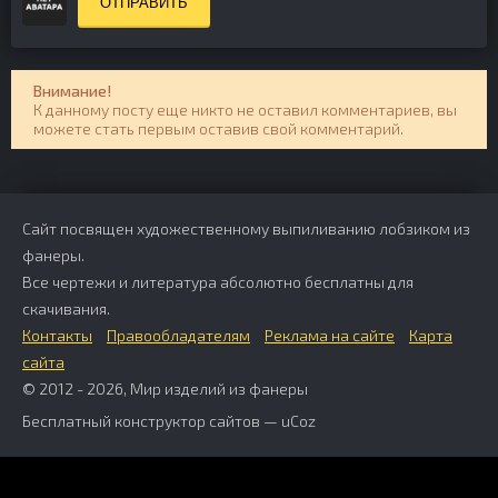
ОТПРАВИТЬ
Внимание!
К данному посту еще никто не оставил комментариев, вы
можете стать первым оставив свой комментарий.
Сайт посвящен художественному выпиливанию лобзиком из
фанеры.
Все чертежи и литература абсолютно бесплатны для
скачивания.
Контакты
Правообладателям
Реклама на сайте
Карта
сайта
© 2012 - 2026, Мир изделий из фанеры
Бесплатный
конструктор сайтов
—
uCoz