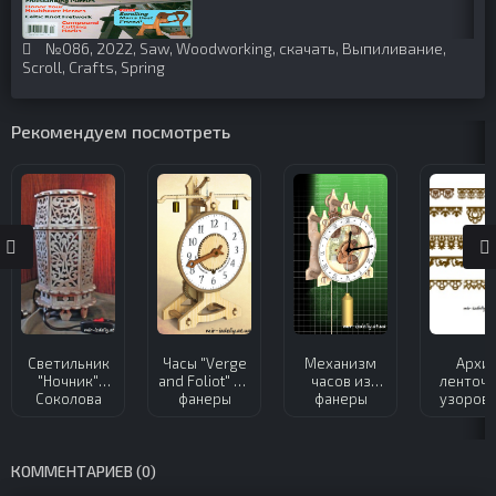
№086
,
2022
,
Saw
,
Woodworking
,
скачать
,
Выпиливание
,
Scroll
,
Crafts
,
Spring
Рекомендуем посмотреть
Светильник
Часы "Verge
Механизм
Архи
"Ночник"
and Foliot" из
часов из
ленточ
Соколова
фанеры
фанеры
узоров 
шт.) и
фанер
КОММЕНТАРИЕВ (0)