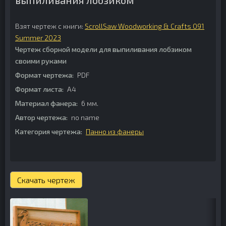
выпиливания лобзиком
Взят чертеж с книги:
ScrollSaw Woodworking & Crafts 091
Summer 2023
Чертеж сборной модели для выпиливания лобзиком
своими руками
Формат чертежа:
PDF
Формат листа:
А4
Материал фанера:
6 мм.
Автор чертежа:
no name
Категория чертежа:
Панно из фанеры
Скачать чертеж