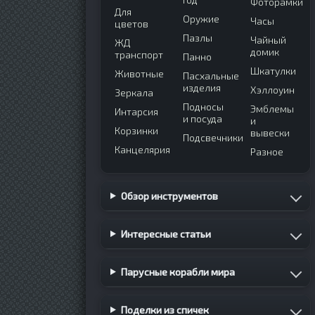
Фоторамки
Для
Оружие
Часы
цветов
Пазлы
Чайный
ЖД
домик
транспорт
Панно
Шкатулки
Животные
Пасхальные
изделия
Хэллоуин
Зеркала
Подносы
Эмблемы
Интарсия
и посуда
и
Корзинки
вывески
Подсвечники
Канцелярия
Разное
Обзор инструментов
Интересные статьи
Парусные корабли мира
Поделки из спичек