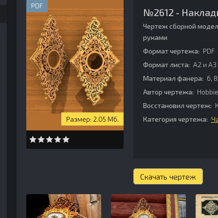
PDF
№2612 - Наклад
Чертеж сборной модел
руками
Формат чертежа:
PDF
Формат листа:
А2 и А3
Материал фанера:
6, 8
Автор чертежа:
Hobbie
Восстановил чертеж:
К
2.05 Мб.
Категория чертежа:
Ч
Скачать чертеж