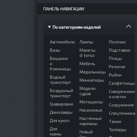
ПАНЕЛЬ НАВИГАЦИИ
По категориям изделий
Автомобили
Лампы
Полочки
Вазы
Макеты
Подставки
d-torso
Вешалки
Птицы
и
Мебель
Религия
Ключницы
Медальницы
Рыбки
Водный
Миниатюры
транспорт
Салфетницы
Модели
Воздушный
Скворечники
судов
транспорт
и клетки
Мотоциклы
Гравировки
Сооружения
Насекомые
Динозавры
Спецтехника
Настенные
Для кукол
Танки
карманы
Для
Топперы
Новый
мамы
Год