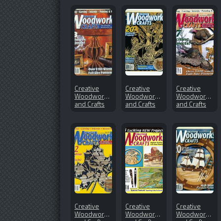
Creative
Creative
Creative
Woodworks
Woodworks
Woodworks
and Crafts
and Crafts
and Crafts
№71 (2000-
№107
№76 (2001-
06)
(2005-04)
03)
Creative
Creative
Creative
Woodworks
Woodworks
Woodworks