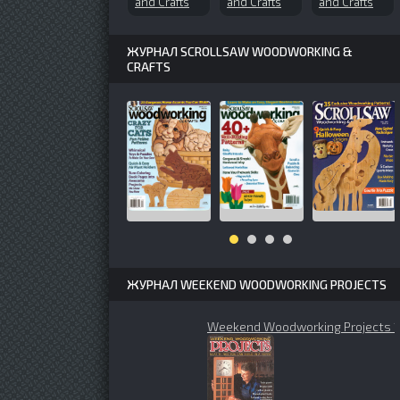
and Crafts
and Crafts
and Crafts
№90 (2003-
№145 (2010-
№110 (2005-
03)
01)
0)
ЖУРНАЛ SCROLLSAW WOODWORKING &
CRAFTS
ЖУРНАЛ WEEKEND WOODWORKING PROJECTS
Weekend Woodworking Projects 1