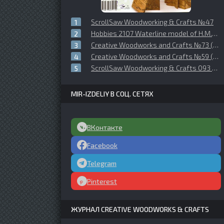
ScrollSaw Woodworking & Crafts №47
Hobbies 2107 Waterline model of H.M.S. Nelson
Creative Woodworks and Crafts №73 (2000-10)
Creative Woodworks and Crafts №59 (1998-Fall)
ScrollSaw Woodworking & Crafts 093 Winter 2023
MIR-IZDELIY В СОЦ. СЕТЯХ
ВКонтакте
Facebook
Telegram
Pinterest
ЖУРНАЛ CREATIVE WOODWORKS & CRAFTS