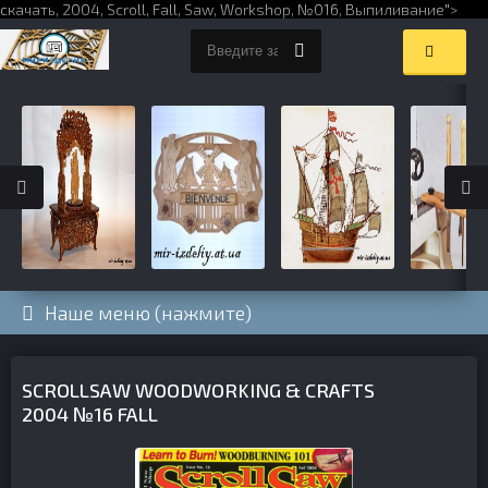
скачать,
2004
,
Scroll
,
Fall
,
Saw
,
Workshop
,
№016
,
Выпиливание
">
Наше меню (нажмите)
SCROLLSAW WOODWORKING & CRAFTS
2004 №16 FALL