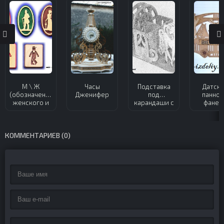
М \ Ж
Часы
Подставка
Датск
(обозначение
Дженифер
под
панно 
женского и
карандаши с
фанер
мужского
лошадями из
помещения)
фанеры
из фанеры
КОММЕНТАРИЕВ (0)