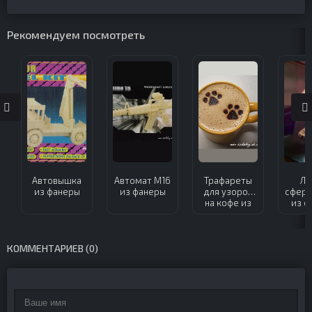
Рекомендуем посмотреть
Автовышка
Автомат М16
Трафареты
Ла
из фанеры
из фанеры
для узоров
сфери
на кофе из
из ф
фанеры
КОММЕНТАРИЕВ (0)