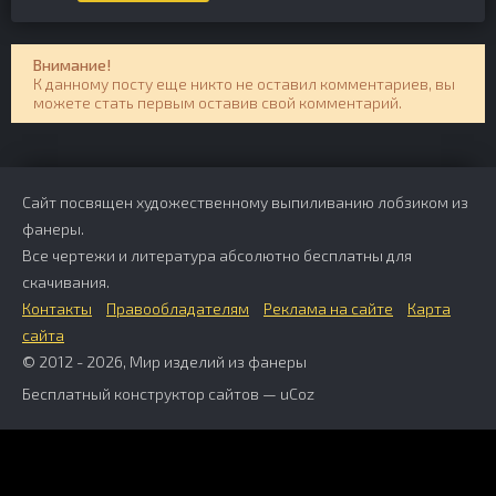
Внимание!
К данному посту еще никто не оставил комментариев, вы
можете стать первым оставив свой комментарий.
Сайт посвящен художественному выпиливанию лобзиком из
фанеры.
Все чертежи и литература абсолютно бесплатны для
скачивания.
Контакты
Правообладателям
Реклама на сайте
Карта
сайта
© 2012 - 2026, Мир изделий из фанеры
Бесплатный
конструктор сайтов
—
uCoz