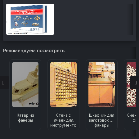
Рекомендуем посмотреть
Катер из
Стена с
Шкафчик для
Снежи
фанеры
ячеек для
заготовок из
фа
инструментов
фанеры
из фанеры