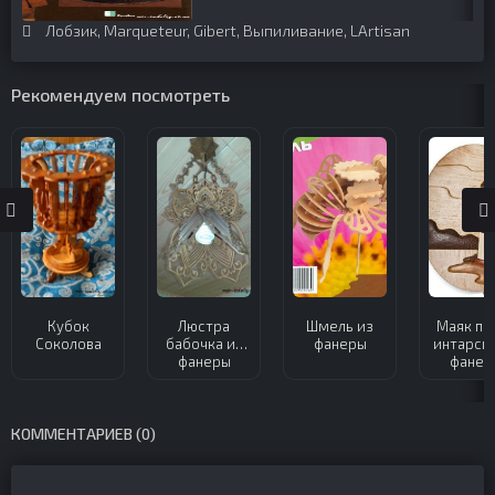
Лобзик
,
Marqueteur
,
Gibert
,
Выпиливание
,
LArtisan
Рекомендуем посмотреть
Кубок
Люстра
Шмель из
Маяк па
Соколова
бабочка из
фанеры
интарсия
фанеры
фанер
КОММЕНТАРИЕВ (0)