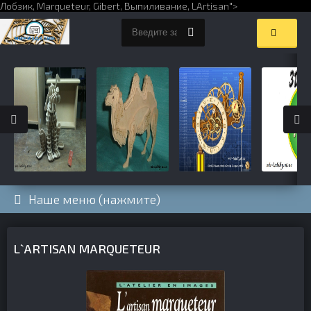
Лобзик,
Marqueteur
,
Gibert
,
Выпиливание
,
LArtisan
">
Наше меню (нажмите)
L`ARTISAN MARQUETEUR