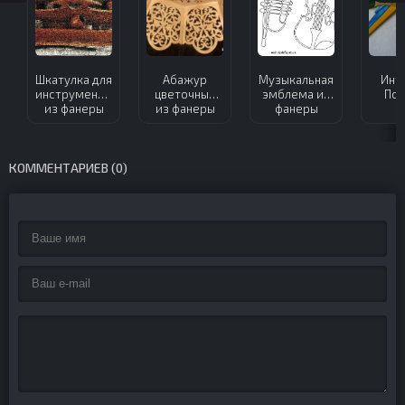
Шкатулка для
Абажур
Музыкальная
Инт
инструментов
цветочный
эмблема из
Поп
из фанеры
из фанеры
фанеры
КОММЕНТАРИЕВ (0)