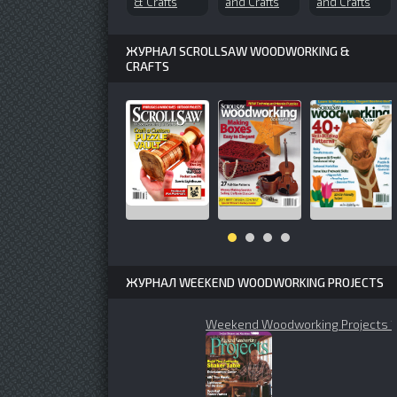
& Crafts
and Crafts
and Crafts
№46 (1997-
Winter 2004
№167 (2012-
04)
10)
ЖУРНАЛ SCROLLSAW WOODWORKING &
CRAFTS
ЖУРНАЛ WEEKEND WOODWORKING PROJECTS
Weekend Woodworking Projects 