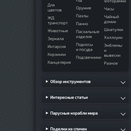
Фоторамки
Для
Оружие
Часы
цветов
Пазлы
Чайный
ЖД
домик
транспорт
Панно
Шкатулки
Животные
Пасхальные
изделия
Хэллоуин
Зеркала
Подносы
Эмблемы
Интарсия
и посуда
и
Корзинки
вывески
Подсвечники
Канцелярия
Разное
Обзор инструментов
Интересные статьи
Парусные корабли мира
Поделки из спичек