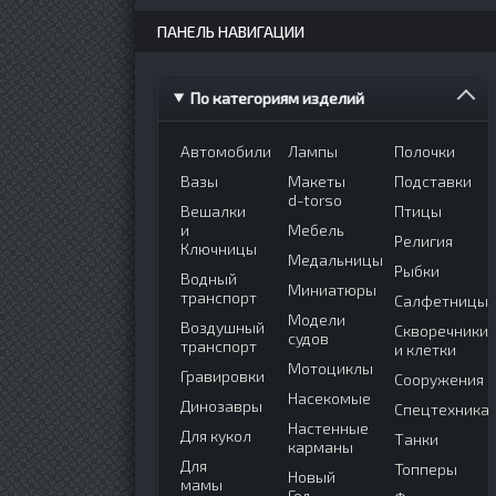
ПАНЕЛЬ НАВИГАЦИИ
По категориям изделий
Автомобили
Лампы
Полочки
Вазы
Макеты
Подставки
d-torso
Вешалки
Птицы
и
Мебель
Религия
Ключницы
Медальницы
Рыбки
Водный
Миниатюры
транспорт
Салфетницы
Модели
Воздушный
Скворечники
судов
транспорт
и клетки
Мотоциклы
Гравировки
Сооружения
Насекомые
Динозавры
Спецтехника
Настенные
Для кукол
Танки
карманы
Для
Топперы
Новый
мамы
Год