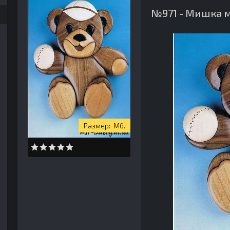
№971 - Мишка 
Мб.