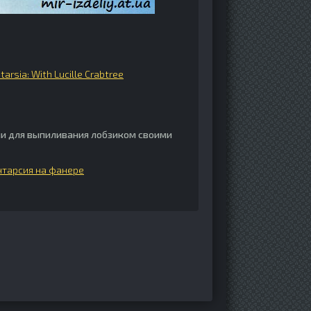
ntarsia: With Lucille Crabtree
и для выпиливания лобзиком своими
нтарсия на фанере