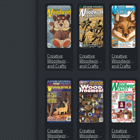
Creative
Creative
Creative
Woodworks
Woodworks
Woodworks
and Crafts
and Crafts
and Crafts
№78 (2001-
№148
№115 (2006-
06)
(2010-06)
04)
Creative
Creative
Creative
Woodworks
Woodworks
Woodworks