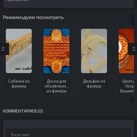
Рекомендуем посмотреть
Собачка из
Доска для
Дельфин из
Шкатул
фанеры
объявлений
фанеры
Георг
из фанеры
Вашингт
из фан
КОММЕНТАРИЕВ (0)