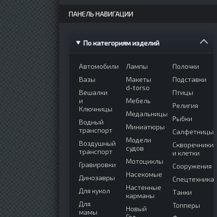
ПАНЕЛЬ НАВИГАЦИИ
По категориям изделий
Автомобили
Лампы
Полочки
Вазы
Макеты
Подставки
d-torso
Вешалки
Птицы
и
Мебель
Религия
Ключницы
Медальницы
Рыбки
Водный
Миниатюры
транспорт
Салфетницы
Модели
Воздушный
Скворечники
судов
транспорт
и клетки
Мотоциклы
Гравировки
Сооружения
Насекомые
Динозавры
Спецтехника
Настенные
Для кукол
Танки
карманы
Для
Топперы
Новый
мамы
Год