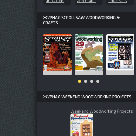
and Crafts
and Crafts
and Crafts
№102
№71 (2000-
№149
(2004-09)
06)
(2010-07)
ЖУРНАЛ SCROLLSAW WOODWORKING &
CRAFTS
ЖУРНАЛ WEEKEND WOODWORKING PROJECTS
Weekend Woodworking Projects 