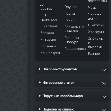
Фоторамки
Для
Оружие
Часы
цветов
Пазлы
Чайный
ЖД
домик
транспорт
Панно
Шкатулки
Животные
Пасхальные
изделия
Хэллоуин
Зеркала
Подносы
Эмблемы
Интарсия
и посуда
и
Корзинки
вывески
Подсвечники
Канцелярия
Разное
Обзор инструментов
Интересные статьи
Парусные корабли мира
Поделки из спичек