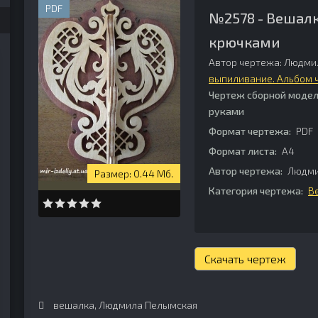
PDF
№2578 - Вешалк
крючками
Автор чертежа: Людми
выпиливание. Альбом 
Чертеж сборной модел
руками
Формат чертежа:
PDF
Формат листа:
А4
Автор чертежа:
Людми
0.44 Мб.
Категория чертежа:
В
Скачать чертеж
вешалка
,
Людмила Пелымская