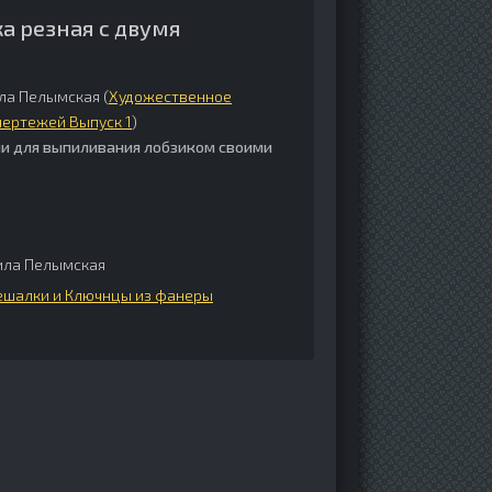
а резная с двумя
ла Пелымская (
Художественное
чертежей Выпуск 1
)
и для выпиливания лобзиком своими
ла Пелымская
ешалки и Ключнцы из фанеры