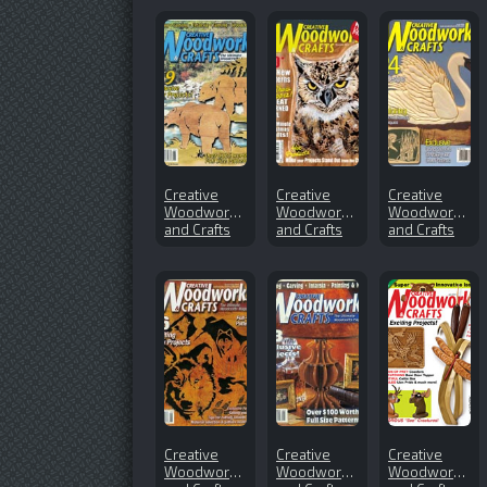
Creative
Creative
Creative
Woodworks
Woodworks
Woodworks
and Crafts
and Crafts
and Crafts
№92 (2003-
№169 (2012-
№116
06)
12)
(2006-06)
Creative
Creative
Creative
Woodworks
Woodworks
Woodworks