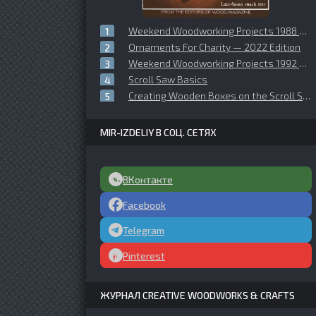
Weekend Woodworking Projects 1988 №06 November
Ornaments For Charity — 2022 Edition
Weekend Woodworking Projects 1992 №01 (25) January
Scroll Saw Basics
Creating Wooden Boxes on the Scroll Saw
MIR-IZDELIY В СОЦ. СЕТЯХ
ВКонтакте
Facebook
Telegram
Pinterest
ЖУРНАЛ CREATIVE WOODWORKS & CRAFTS