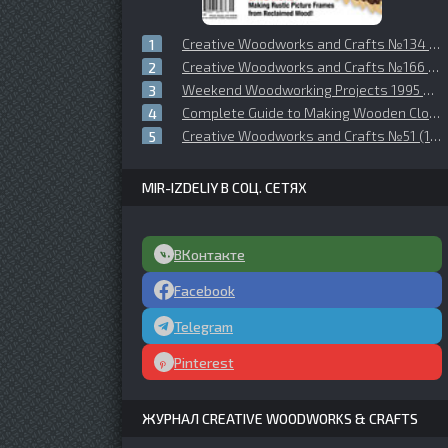
Creative Woodworks and Crafts №134 (2008-09)
Creative Woodworks and Crafts №166 (2012-08)
Weekend Woodworking Projects 1995 №06 (48)
Complete Guide to Making Wooden Clocks, 3rd Edition: 37 Woodworking Projects for Traditional, Shaker & Contemporary Designs.
Creative Woodworks and Crafts №51 (1997-12)
MIR-IZDELIY В СОЦ. СЕТЯХ
ВКонтакте
Facebook
Telegram
Pinterest
ЖУРНАЛ CREATIVE WOODWORKS & CRAFTS