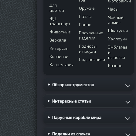
Фоторамки
Для
Оружие
Часы
цветов
Пазлы
Чайный
ЖД
домик
транспорт
Панно
Шкатулки
Животные
Пасхальные
изделия
Хэллоуин
Зеркала
Подносы
Эмблемы
Интарсия
и посуда
и
Корзинки
вывески
Подсвечники
Канцелярия
Разное
Обзор инструментов
Интересные статьи
Парусные корабли мира
Поделки из спичек