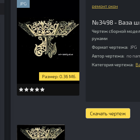
JPG
ремонт окон
№3498 - Ваза ш
Чертеж сборной модел
руками
Формат чертежа:
JPG
Автор чертежа:
no na
Категория чертежа:
В
0.36 Мб.
Скачать чертеж