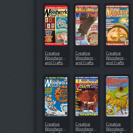
Creative
Creative
Creative
Woodworks
Woodworks
Woodworks
and Crafts
and Crafts
and Crafts
№144
№67 (1999-
№53 (1998-
(2009-11)
11)
03)
Creative
Creative
Creative
Woodworks
Woodworks
Woodworks