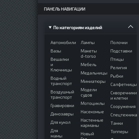
ПАНЕЛЬ НАВИГАЦИИ
По категориям изделий
Автомобили
Лампы
Полочки
Вазы
Макеты
Подставки
d-torso
Вешалки
Птицы
и
Мебель
Религия
Ключницы
Медальницы
Рыбки
Водный
Миниатюры
транспорт
Салфетницы
Модели
Воздушный
Скворечники
судов
транспорт
и клетки
Мотоциклы
Гравировки
Сооружения
Насекомые
Динозавры
Спецтехника
Настенные
Для кукол
Танки
карманы
Для
Топперы
Новый
мамы
Год