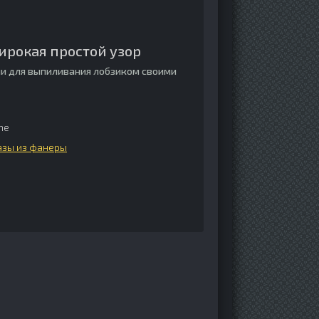
ирокая простой узор
и для выпиливания лобзиком своими
me
азы из фанеры