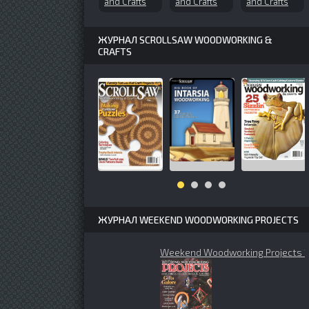
and Crafts
and Crafts
and Crafts
№161 (2011-
№60 (1998-
№120
12)
11)
(2006-11)
ЖУРНАЛ SCROLLSAW WOODWORKING &
CRAFTS
ЖУРНАЛ WEEKEND WOODWORKING PROJECTS
Weekend Woodworking Projects 