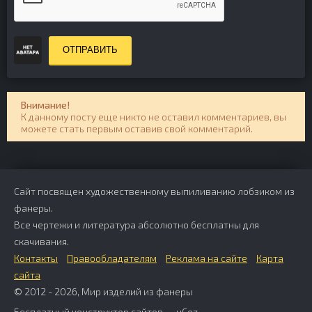
ОТПРАВИТЬ
Внимание!
К данному посту еще никто не оставил комментариев, вы
можете стать первым оставив свой комментарий.
Сайт посвящен художественному выпиливанию лобзиком из
фанеры.
Все чертежи и литература абсолютно бесплатны для
скачивания.
Контакты
Правообладателям
Реклама на сайте
Карта
сайта
© 2012 - 2026, Мир изделий из фанеры
Бесплатный
конструктор сайтов
—
uCoz